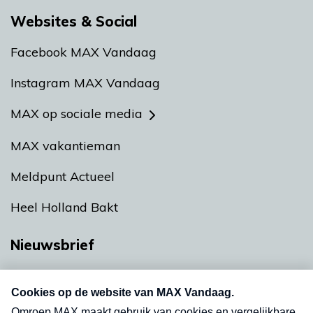
Websites & Social
Facebook MAX Vandaag
Instagram MAX Vandaag
MAX op sociale media
MAX vakantieman
Meldpunt Actueel
Heel Holland Bakt
Nieuwsbrief
Neem hier een gratis abonnement op onze
nieuwsbrief. Elke vrijdag- en dinsdagochtend in
uw mailbox.