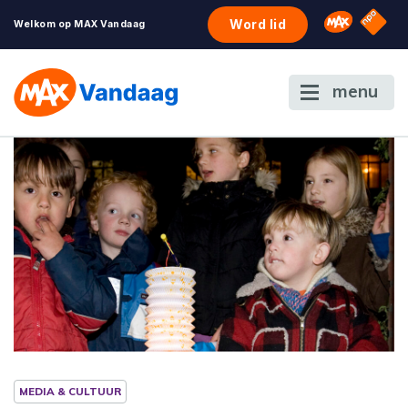
NPO S
Omroep 
Word lid
Welkom op MAX Vandaag
menu
MEDIA & CULTUUR