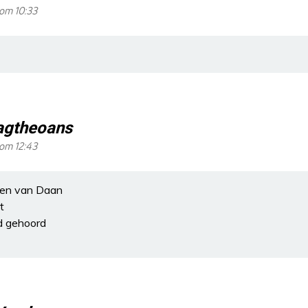
om 10:33
agtheoans
om 12:43
en van Daan
t
d gehoord