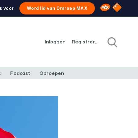
NPO Star
Omroep MAX
s voor
Word lid van Omroep MAX
Inloggen
Registreren
s
Podcast
Oproepen
CULTUUR
NATUUR & MILIEU
REIZEN & VERKEER