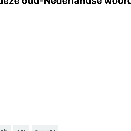
nds
quiz
woorden