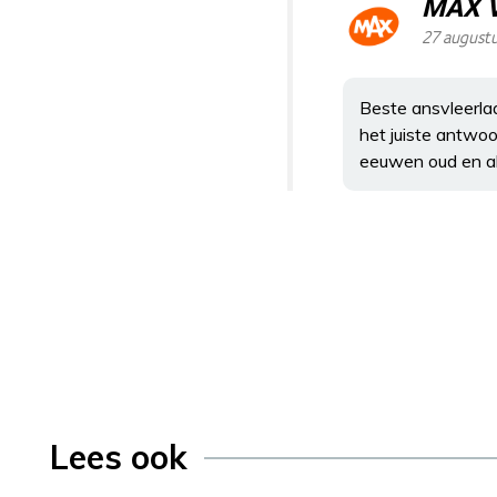
MAX 
27 august
Beste ansvleerla
het juiste antwo
eeuwen oud en al 
Lees ook