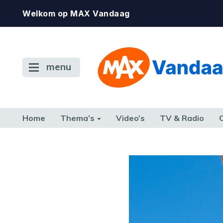
Welkom op MAX Vandaag
menu
Home
Thema’s
Video’s
TV & Radio
CONSUMENT
ETEN & DRINKEN
FAMILIE & RELATIE
GELD, W
TERUG NAAR TOEN