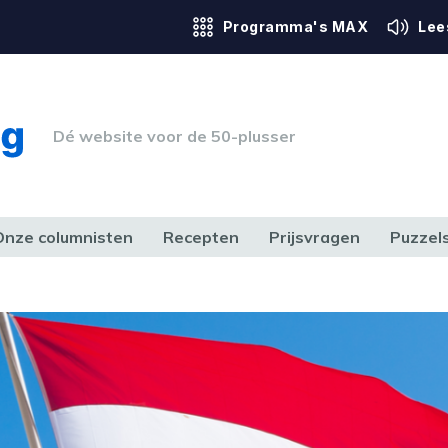
Programma's MAX
Lee
Dé website voor de 50-plusser
Onze columnisten
Recepten
Prijsvragen
Puzzel
ERK & RECHT
GEZONDHEID & SPORT
HUIS, TUIN & HOBBY
MEDIA & 