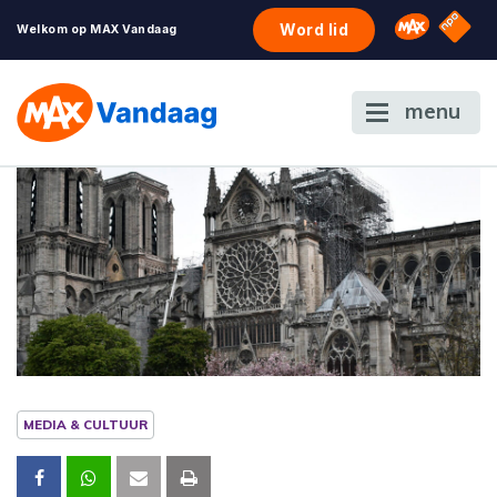
NPO S
Omroep 
Word lid
Welkom op MAX Vandaag
menu
MEDIA & CULTUUR