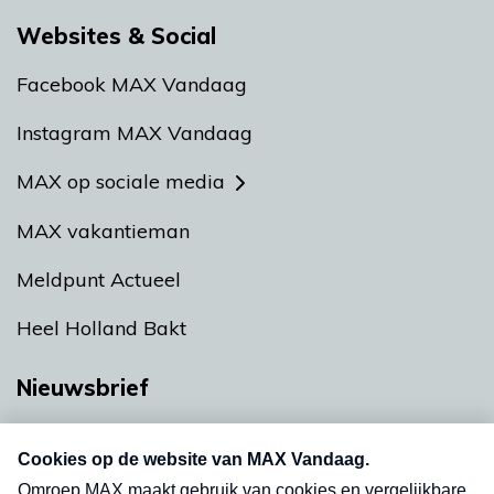
Websites & Social
Facebook MAX Vandaag
Instagram MAX Vandaag
MAX op sociale media
MAX vakantieman
Meldpunt Actueel
Heel Holland Bakt
Nieuwsbrief
Neem hier een gratis abonnement op onze
nieuwsbrief. Elke vrijdag- en dinsdagochtend in
uw mailbox.