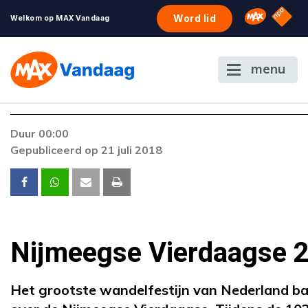
NPO S
Omroep 
Word lid
Welkom op MAX Vandaag
menu
Duur 00:00
Gepubliceerd op 21 juli 2018
Nijmeegse Vierdaagse 
Het grootste wandelfestijn van
Nederland bar