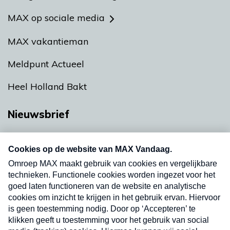
MAX op sociale media
MAX vakantieman
Meldpunt Actueel
Heel Holland Bakt
Nieuwsbrief
Neem hier een gratis abonnement op onze
nieuwsbrief. Elke vrijdag- en dinsdagochtend in
uw mailbox.
Verzend