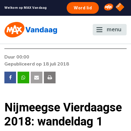
NPO S
Omroep 
Word lid
Welkom op MAX Vandaag
menu
Duur 00:00
Gepubliceerd op 18 juli 2018
Nijmeegse Vierdaagse
2018: wandeldag 1