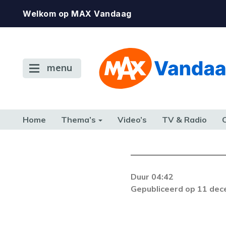
Welkom op MAX Vandaag
menu
Home
Thema’s
Video’s
TV & Radio
CONSUMENT
ETEN & DRINKEN
FAMILIE & RELATIE
GELD, W
TERUG NAAR TOEN
Duur 04:42
De gewenste st
Gepubliceerd op 11 de
beschikbaar. Als he
neem dan contact