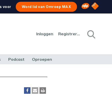
NPO Star
Omroep MAX
s voor
Word lid van Omroep MAX
Inloggen
Registreren
s
Podcast
Oproepen
CULTUUR
NATUUR & MILIEU
REIZEN & VERKEER