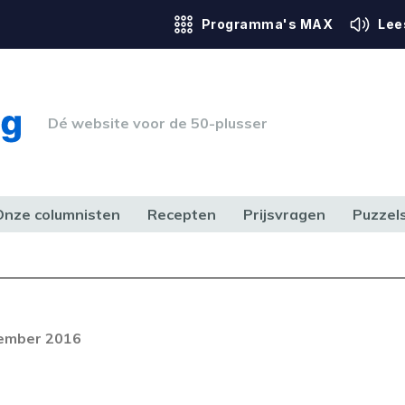
Programma's MAX
Lee
Dé website voor de 50-plusser
Onze columnisten
Recepten
Prijsvragen
Puzzel
ERK & RECHT
GEZONDHEID & SPORT
HUIS, TUIN & HOBBY
MEDIA & 
Foutcode 403
ream is op dit moment niet
cember 2016
t probleem zich blijft voordoen,
 op met onze klantenservice.