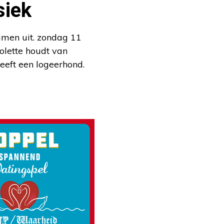
siek
amen uit. zondag 11
olette houdt van
eeft een logeerhond.