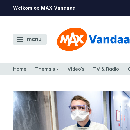
Welkom op MAX Vandaag
menu
Home
Thema’s
Video’s
TV & Radio
CONSUMENT
ETEN & DRINKEN
FAMILIE & RELATIE
GELD, W
TERUG NAAR TOEN