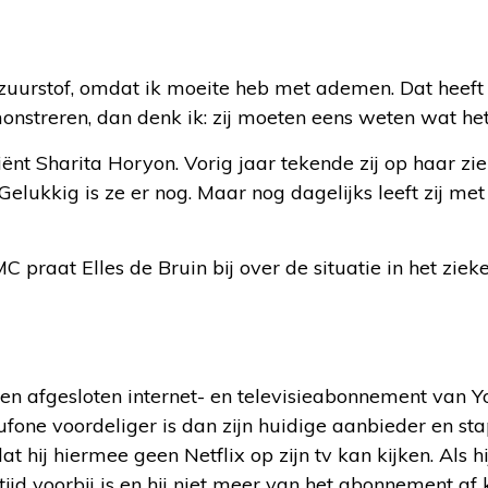
t zuurstof, omdat ik moeite heb met ademen. Dat heeft 
onstreren, dan denk ik: zij moeten eens weten wat het
iënt Sharita Horyon. Vorig jaar tekende zij op haar zi
Gelukkig is ze er nog. Maar nog dagelijks leeft zij met
praat Elles de Bruin bij over de situatie in het ziek
een afgesloten internet- en televisieabonnement van Y
oufone voordeliger is dan zijn huidige aanbieder en sta
at hij hiermee geen Netflix op zijn tv kan kijken. Als h
ijd voorbij is en hij niet meer van het abonnement af 