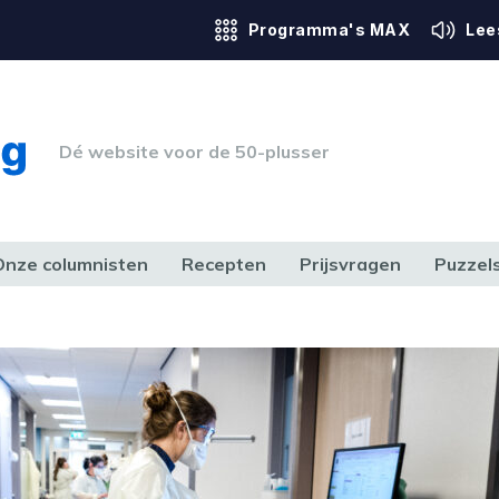
Programma's MAX
Lee
Dé website voor de 50-plusser
Onze columnisten
Recepten
Prijsvragen
Puzzel
ERK & RECHT
GEZONDHEID & SPORT
HUIS, TUIN & HOBBY
MEDIA & 