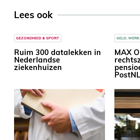
Lees ook
GEZONDHEID & SPORT
GELD, WERK
Ruim 300 datalekken in
MAX O
Nederlandse
rechts
ziekenhuizen
pensio
PostN