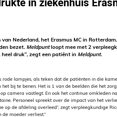
rukte in ziekenhuis Era
is van Nederland, het Erasmus MC in Rotterdam
dden bezet.
Meldpunt
loopt mee met 2 verpleeg
 heel druk”, zegt een patiënt in
Meldpunt
.
 rode lampjes, als teken dat de patiënten in die kam
et bij te benen. Het is 1 van de beelden die het zor
 op camera vastlegt. En ook het continue omkleden n
aine. Personeel spreekt over de impact van het verli
e op de afdeling overleed”, zegt verpleegkundige Ri
in de moeder verliest.”