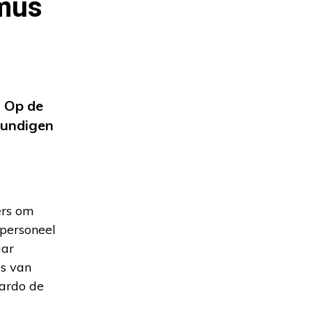
smus
. Op de
kundigen
ers om
gpersoneel
aar
es van
cardo de