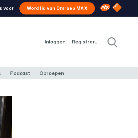
NPO Star
Omroep MAX
s voor
Word lid van Omroep MAX
Inloggen
Registreren
s
Podcast
Oproepen
CULTUUR
NATUUR & MILIEU
REIZEN & VERKEER