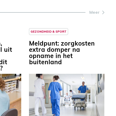
Meer
GEZONDHEID & SPORT
,
Meldpunt: zorgkosten
l uit
extra domper na
opname in het
dit
buitenland
?