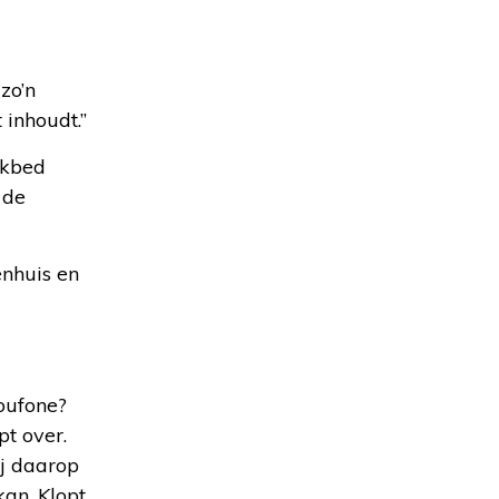
zo’n
 inhoudt.”
ekbed
 de
enhuis en
oufone?
pt over.
ij daarop
kan. Klopt