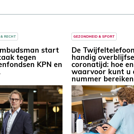
 & RECHT
GEZONDHEID & SPORT
mbudsman start
De Twijfeltelefoon
zaak tegen
handig overblijfse
enfondsen KPN en
coronatijd: hoe en
L
waarvoor kunt u 
nummer bereiken