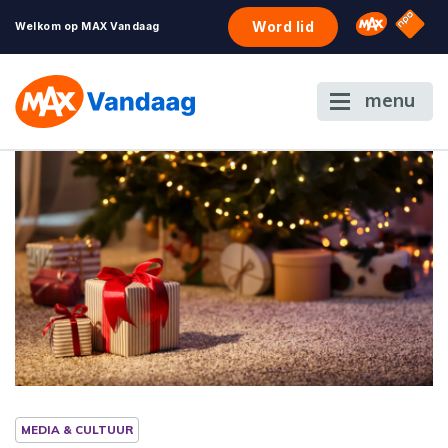
NPO S
Omroep 
Word lid
Welkom op MAX Vandaag
menu
MEDIA & CULTUUR