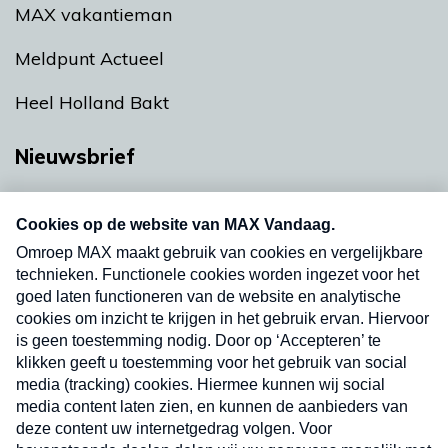
MAX vakantieman
Meldpunt Actueel
Heel Holland Bakt
Nieuwsbrief
Neem hier een gratis abonnement op onze
nieuwsbrief. Elke vrijdag- en dinsdagochtend in
uw mailbox.
Verzend