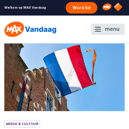
NPO S
Omroep 
Word lid
Welkom op MAX Vandaag
menu
MEDIA & CULTUUR