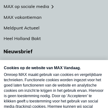
MAX op sociale media
MAX vakantieman
Meldpunt Actueel
Heel Holland Bakt
Nieuwsbrief
Neem hier een gratis abonnement op onze
nieuwsbrief. Elke vrijdag- en dinsdagochtend in
uw mailbox.
Verzend