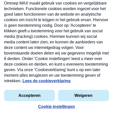
uw mailbox.
Verzend
Nieuwsbrief
Neem hier een gratis abonnement op onze
nieuwsbrief. Elke vrijdag- en dinsdagochtend in uw
mailbox.
Contact
Algemene voorwaarden
Privacyverklaring
Cookieverklaring
Kwetsbaarheid melden
privacyverklaring
Copyright © 2026 MAX Vandaag -
Omroep MAX