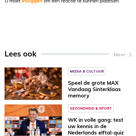
U moet
inloggen
om een reactie te kunnen plaatsen.
Lees ook
Meer
MEDIA & CULTUUR
Speel de grote MAX
Vandaag Sinterklaas
memory
GEZONDHEID & SPORT
WK in volle gang: test
uw kennis in de
Nederlands elftal-quiz