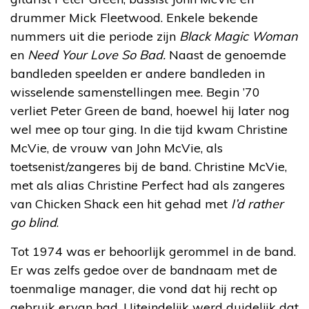
drummer Mick Fleetwood. Enkele bekende
nummers uit die periode zijn
Black Magic Woman
en
Need Your Love So Bad.
Naast de genoemde
bandleden speelden er andere bandleden in
wisselende samenstellingen mee. Begin ’70
verliet Peter Green de band, hoewel hij later nog
wel mee op tour ging. In die tijd kwam Christine
McVie, de vrouw van John McVie, als
toetsenist/zangeres bij de band. Christine McVie,
met als alias Christine Perfect had als zangeres
van Chicken Shack een hit gehad met
I’d rather
go blind
.
Tot 1974 was er behoorlijk gerommel in de band.
Er was zelfs gedoe over de bandnaam met de
toenmalige manager, die vond dat hij recht op
gebruik ervan had. Uiteindelijk werd duidelijk dat