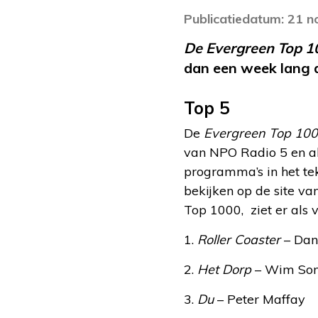
Publicatiedatum: 21 
De Evergreen Top 1
dan een week lang d
Top 5
De
Evergreen Top 10
van NPO Radio 5 en al
programma’s in het tek
bekijken op de site van
Top 1000, ziet er als vo
1.
Roller Coaster
– Dan
2.
Het Dorp
– Wim Son
3.
Du
– Peter Maffay