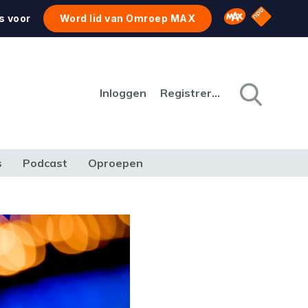
NPO Star
Omroep MAX
s voor
Word lid van Omroep MAX
Inloggen
Registreren
s
Podcast
Oproepen
CULTUUR
NATUUR & MILIEU
REIZEN & VERKEER