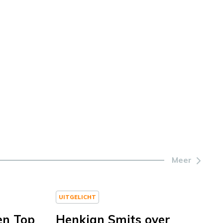
Meer
UITGELICHT
en Top
Henkjan Smits over