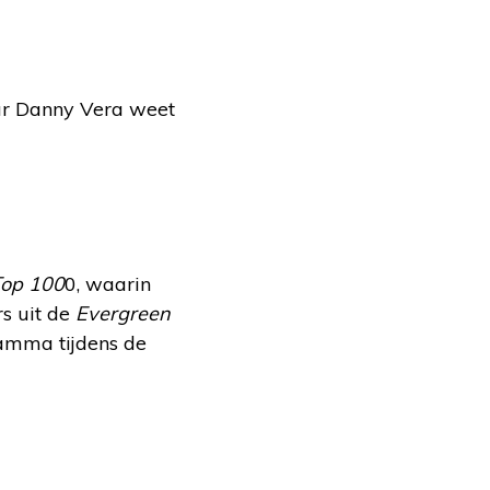
r Danny Vera weet
Top 100
0, waarin
s uit de
Evergreen
gramma tijdens de