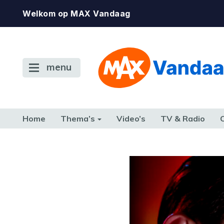
Welkom op MAX Vandaag
menu
Home
Thema’s
Video’s
TV & Radio
CONSUMENT
ETEN & DRINKEN
FAMILIE & RELATIE
GELD, W
TERUG NAAR TOEN