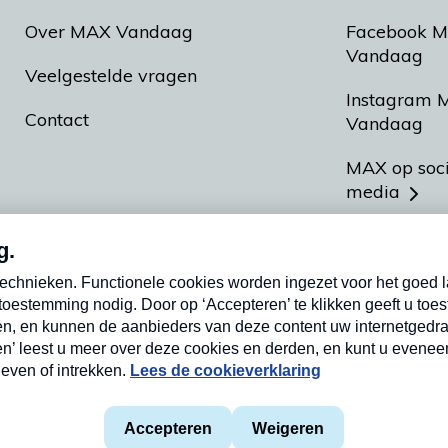
Over MAX Vandaag
Facebook 
Vandaag
Veelgestelde vragen
Instagram 
Contact
Vandaag
MAX op soc
media
MAX vakan
Meldpunt A
Heel Hollan
aarden
Privacyverklaring
Cookieverklaring