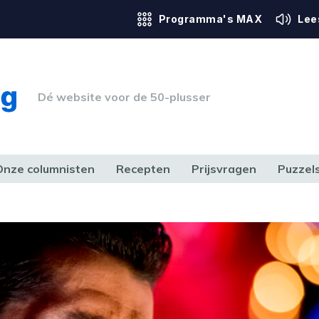
Programma's MAX
Lee
Dé website voor de 50-plusser
Onze columnisten
Recepten
Prijsvragen
Puzzel
ERK & RECHT
GEZONDHEID & SPORT
HUIS, TUIN & HOBBY
MEDIA & 