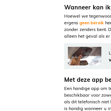
Wanneer kan ik 
Hoewel we tegenwoordi
ergens
geen bereik
hee
zonder zenders bent. D
alleen het geval als e
L
Met deze app ben
Een handige app om t
beschikbaar voor zowe
als dit telefonisch ni
is handig wanneer u in