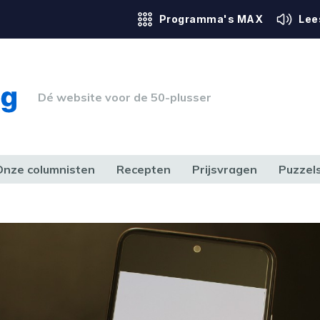
Programma's MAX
Lee
Dé website voor de 50-plusser
Onze columnisten
Recepten
Prijsvragen
Puzzel
ERK & RECHT
GEZONDHEID & SPORT
HUIS, TUIN & HOBBY
MEDIA & 