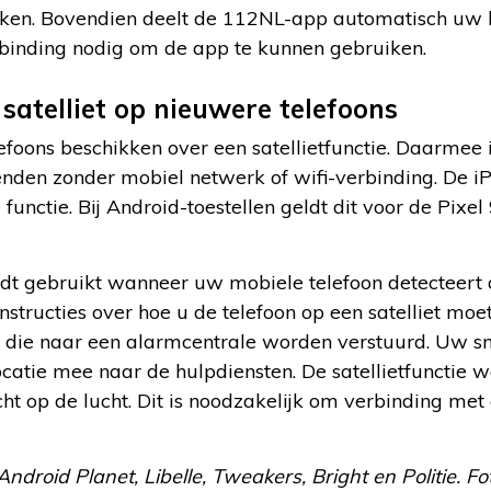
en. Bovendien deelt de 112NL-app automatisch uw loc
rbinding nodig om de app te kunnen gebruiken.
satelliet op nieuwere telefoons
foons beschikken over een satellietfunctie. Daarmee 
enden zonder mobiel netwerk of wifi-verbinding. De 
unctie. Bij Android-toestellen geldt dit voor de Pix
ordt gebruikt wanneer uw mobiele telefoon detecteert
 instructies over hoe u de telefoon op een satelliet moe
en die naar een alarmcentrale worden verstuurd. Uw 
atie mee naar de hulpdiensten. De satellietfunctie we
cht op de lucht. Dit is noodzakelijk om verbinding met 
ndroid Planet, Libelle, Tweakers, Bright en Politie. Fo