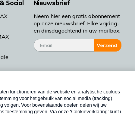
& Social
Nieuwsbrief
MAX
Neem hier een gratis abonnement
op onze nieuwsbrief. Elke vrijdag-
en dinsdagochtend in uw mailbox.
MAX
Verzend
iale
tieman
ctueel
Nieuwsbrief
d Bakt
Neem hier een gratis abonnement op onze
nieuwsbrief. Elke vrijdag- en dinsdagochtend in uw
mailbox.