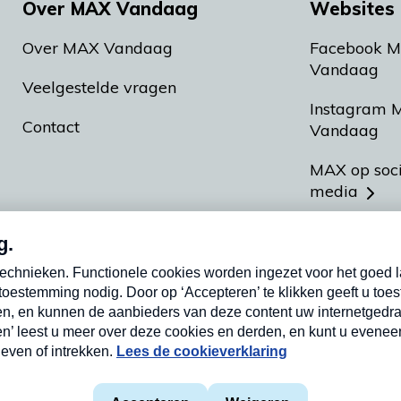
Over MAX Vandaag
Websites 
Over MAX Vandaag
Facebook 
Vandaag
Veelgestelde vragen
Instagram 
Contact
Vandaag
MAX op soc
media
MAX vakan
Meldpunt A
Heel Hollan