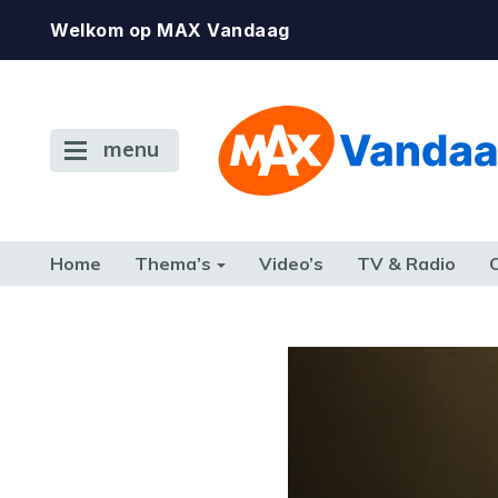
Welkom op MAX Vandaag
menu
Home
Thema’s
Video’s
TV & Radio
CONSUMENT
ETEN & DRINKEN
FAMILIE & RELATIE
GELD, W
TERUG NAAR TOEN