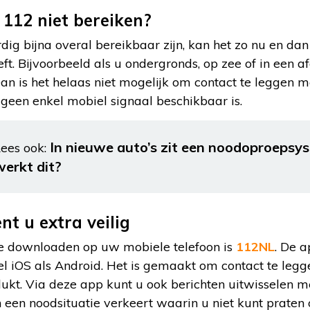
112 niet bereiken?
g bijna overal bereikbaar zijn, kan het zo nu en da
ft. Bijvoorbeeld als u ondergronds, op zee of in een 
an is het helaas niet mogelijk om contact te leggen me
r geen enkel mobiel signaal beschikbaar is.
In nieuwe auto’s zit een noodoproepsys
ees ook:
werkt dit?
t u extra veilig
e downloaden op uw mobiele telefoon is
112NL
. De a
l iOS als Android. Het is gemaakt om contact te leg
et lukt. Via deze app kunt u ook berichten uitwisselen
 een noodsituatie verkeert waarin u niet kunt praten o