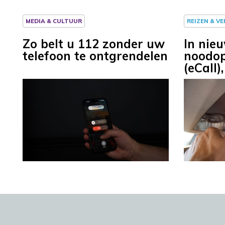
MEDIA & CULTUUR
REIZEN & V
Zo belt u 112 zonder uw
In nieu
telefoon te ontgrendelen
noodo
(eCall)