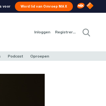
NPO Star
Omroep MAX
s voor
Word lid van Omroep MAX
Inloggen
Registreren
s
Podcast
Oproepen
CULTUUR
NATUUR & MILIEU
REIZEN & VERKEER