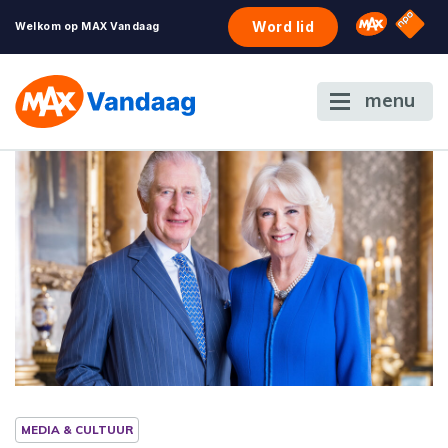
NPO S
Omroep 
Word lid
Welkom op MAX Vandaag
menu
MEDIA & CULTUUR