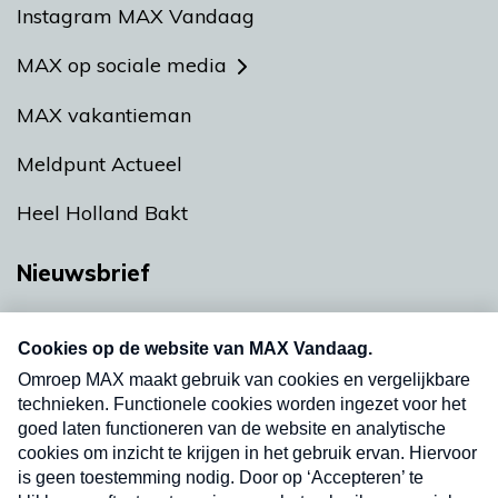
Instagram MAX Vandaag
MAX op sociale media
MAX vakantieman
Meldpunt Actueel
Heel Holland Bakt
Nieuwsbrief
Neem hier een gratis abonnement op onze
nieuwsbrief. Elke vrijdag- en dinsdagochtend in
uw mailbox.
Verzend