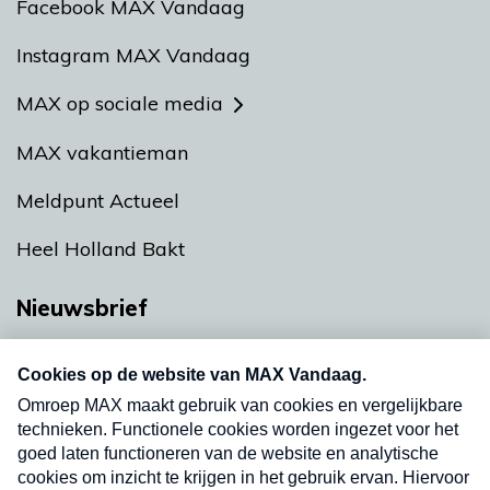
Facebook MAX Vandaag
Instagram MAX Vandaag
MAX op sociale media
MAX vakantieman
Meldpunt Actueel
Heel Holland Bakt
Nieuwsbrief
Neem hier een gratis abonnement op onze
nieuwsbrief. Elke vrijdag- en dinsdagochtend in
uw mailbox.
Verzend