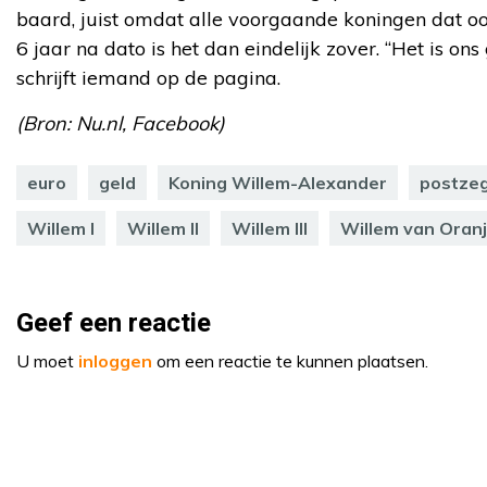
baard, juist omdat alle voorgaande koningen dat o
6 jaar na dato is het dan eindelijk zover. “Het is ons 
schrijft iemand op de pagina.
(Bron: Nu.nl, Facebook)
euro
geld
Koning Willem-Alexander
postzeg
Willem I
Willem II
Willem III
Willem van Oran
Geef een reactie
U moet
inloggen
om een reactie te kunnen plaatsen.