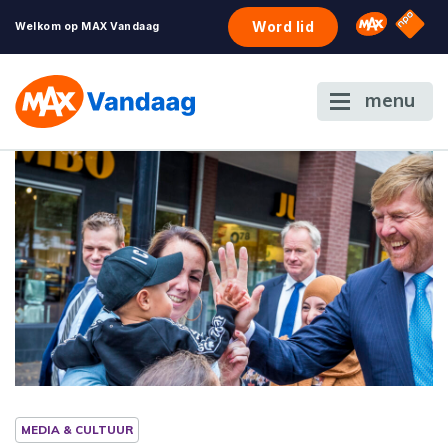
NPO S
Omroep 
Word lid
Welkom op MAX Vandaag
menu
MEDIA & CULTUUR