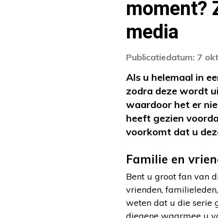
moment? Zo
media
Publicatiedatum: 7 ok
Als u helemaal in ee
zodra deze wordt ui
waardoor het er niet
heeft gezien voordat
voorkomt dat u deze 
Familie en vrie
Bent u groot fan van d
vrienden, familieleden
weten dat u die serie g
diegene waarmee u vaa