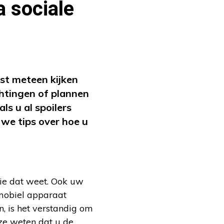
 sociale
efst meteen kijken
htingen of plannen
ls u al spoilers
n we tips over hoe u
die dat weet. Ook uw
 mobiel apparaat
en, is het verstandig om
 ze weten dat u de