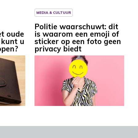
MEDIA & CULTUUR
Politie waarschuwt: dit
t oude
is waarom een emoji of
 kunt u
sticker op een foto geen
open?
privacy biedt