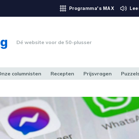
Programma's MAX
Lee
Dé website voor de 50-plusser
Onze columnisten
Recepten
Prijsvragen
Puzzel
ERK & RECHT
GEZONDHEID & SPORT
HUIS, TUIN & HOBBY
MEDIA & 