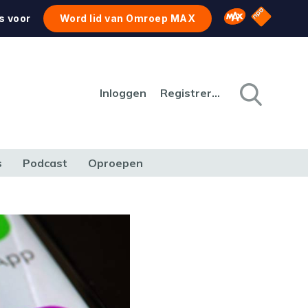
NPO Star
Omroep MAX
s voor
Word lid van Omroep MAX
Inloggen
Registreren
s
Podcast
Oproepen
CULTUUR
NATUUR & MILIEU
REIZEN & VERKEER