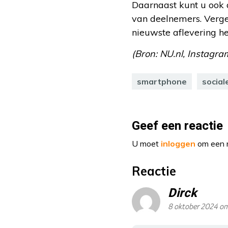
Daarnaast kunt u ook
van deelnemers. Verge
nieuwste aflevering he
(Bron: NU.nl, Instagra
smartphone
social
Geef een reactie
U moet
inloggen
om een r
Reactie
Dirck
8 oktober 2024 om