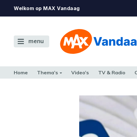
Welkom op MAX Vandaag
menu
Home
Thema’s
Video’s
TV & Radio
CONSUMENT
ETEN & DRINKEN
FAMILIE & RELATIE
GELD, W
TERUG NAAR TOEN