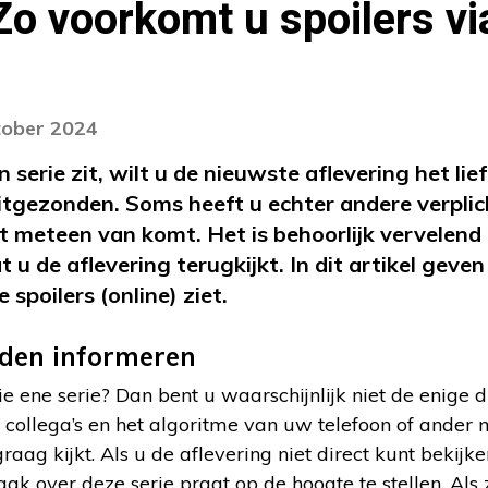
 voorkomt u spoilers via
tober 2024
n serie zit, wilt u de nieuwste aflevering het li
tgezonden. Soms heeft u echter andere verplic
 meteen van komt. Het is behoorlijk vervelend a
 u de aflevering terugkijkt. In dit artikel geve
spoilers (online) ziet.
nden informeren
ie ene serie? Dan bent u waarschijnlijk niet de enige 
, collega’s en het algoritme van uw telefoon of ander
raag kijkt. Als u de aflevering niet direct kunt bekijk
k over deze serie praat op de hoogte te stellen. Als