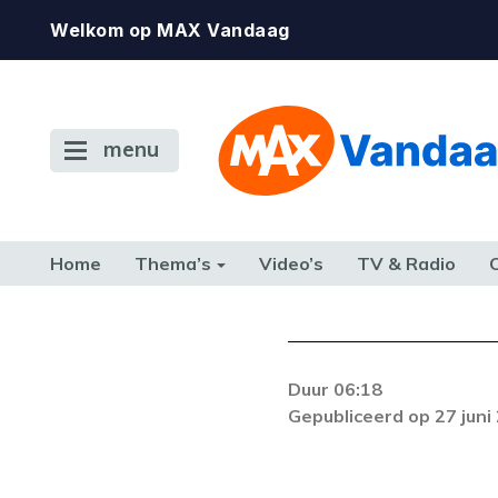
Welkom op MAX Vandaag
menu
Home
Thema’s
Video’s
TV & Radio
CONSUMENT
ETEN & DRINKEN
FAMILIE & RELATIE
GELD, W
TERUG NAAR TOEN
Duur 06:18
De gewenste st
Gepubliceerd op 27 juni
beschikbaar. Als he
neem dan contact