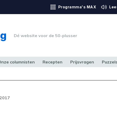
Programma's MAX
Lee
Dé website voor de 50-plusser
Onze columnisten
Recepten
Prijsvragen
Puzzel
ERK & RECHT
GEZONDHEID & SPORT
HUIS, TUIN & HOBBY
MEDIA & 
Foutcode 403
ream is op dit moment niet
 2017
t probleem zich blijft voordoen,
 op met onze klantenservice.