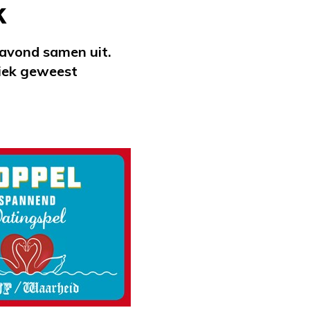
k
 avond samen uit.
siek geweest