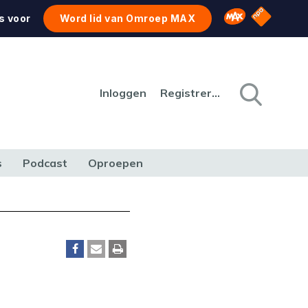
NPO Star
Omroep MAX
s voor
Word lid van Omroep MAX
Inloggen
Registreren
s
Podcast
Oproepen
CULTUUR
NATUUR & MILIEU
REIZEN & VERKEER