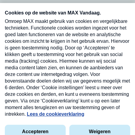
Neem hier een gratis abonnement op onze
nieuwsbrief. Elke vrijdag- en dinsdagochtend in
uw mailbox.
Verzend
Nieuwsbrief
Neem hier een gratis abonnement op onze
nieuwsbrief. Elke vrijdag- en dinsdagochtend in uw
mailbox.
Contact
Algemene voorwaarden
Privacyverklaring
Cookieverklaring