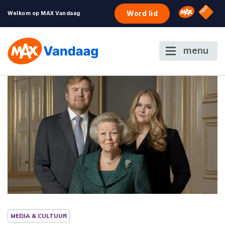
NPO S
Omroep 
Word lid
Welkom op MAX Vandaag
menu
MEDIA & CULTUUR