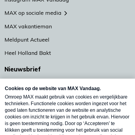
MAX op sociale media
MAX vakantieman
Meldpunt Actueel
Heel Holland Bakt
Nieuwsbrief
Neem hier een gratis abonnement op onze
nieuwsbrief. Elke vrijdag- en dinsdagochtend in
uw mailbox.
Verzend