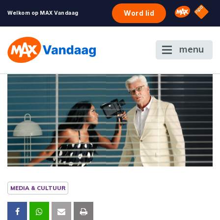
NPO S
Omroep 
Word lid
Welkom op MAX Vandaag
menu
MEDIA & CULTUUR