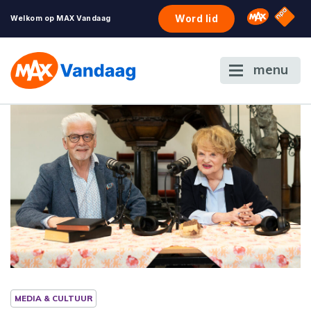
NPO S
Omroep 
Word lid
Welkom op MAX Vandaag
menu
MEDIA & CULTUUR