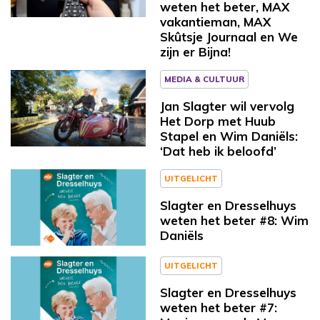
weten het beter, MAX
vakantieman, MAX
Skûtsje Journaal en We
zijn er Bijna!
MEDIA & CULTUUR
Jan Slagter wil vervolg
Het Dorp met Huub
Stapel en Wim Daniëls:
‘Dat heb ik beloofd’
UITGELICHT
Slagter en Dresselhuys
weten het beter #8: Wim
Daniëls
UITGELICHT
Slagter en Dresselhuys
weten het beter #7: