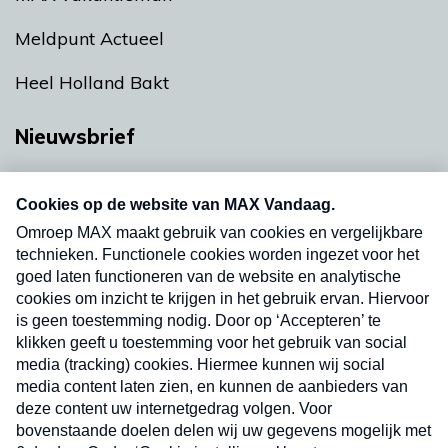
Meldpunt Actueel
Heel Holland Bakt
Nieuwsbrief
Neem hier een gratis abonnement op onze
nieuwsbrief. Elke vrijdag- en dinsdagochtend in
uw mailbox.
Verzend