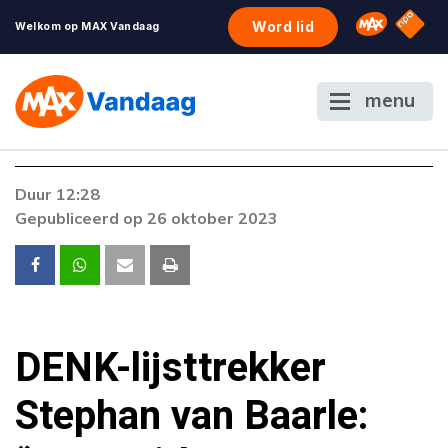
NPO S
Omroep 
Word lid
Welkom op MAX Vandaag
menu
Foutcode 403
Duur 12:28
De gewenste stream is op dit moment niet
Gepubliceerd op 26 oktober 2023
beschikbaar. Als het probleem zich blijft
voordoen, neem dan contact op met onze
klantenservice.
DENK-lijsttrekker
Stephan van Baarle: