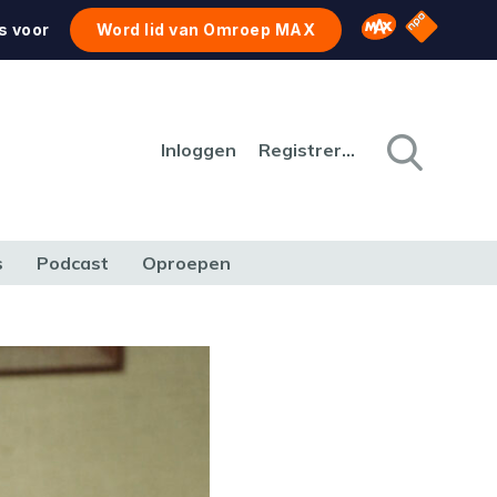
NPO Star
Omroep MAX
s voor
Word lid van Omroep MAX
Inloggen
Registreren
s
Podcast
Oproepen
CULTUUR
NATUUR & MILIEU
REIZEN & VERKEER