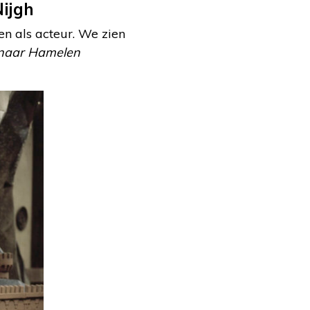
ijgh
ren als acteur. We zien
 naar Hamelen