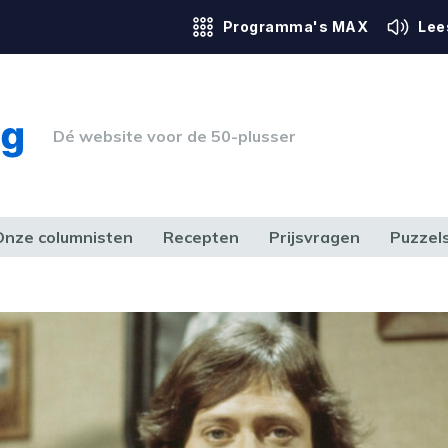
Programma's MAX
Lee
Dé website voor de 50-plusser
Onze columnisten
Recepten
Prijsvragen
Puzzel
ERK & RECHT
GEZONDHEID & SPORT
HUIS, TUIN & HOBBY
MEDIA & 