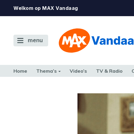
Welkom op MAX Vandaag
menu
Home
Thema’s
Video’s
TV & Radio
CONSUMENT
ETEN & DRINKEN
FAMILIE & RELATIE
GELD, W
TERUG NAAR TOEN