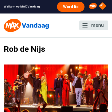
NPO S
Omroep 
Word lid
Welkom op MAX Vandaag
menu
Rob de Nijs