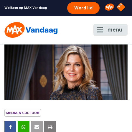
NPO S
Omroep 
Word lid
Welkom op MAX Vandaag
menu
MEDIA & CULTUUR