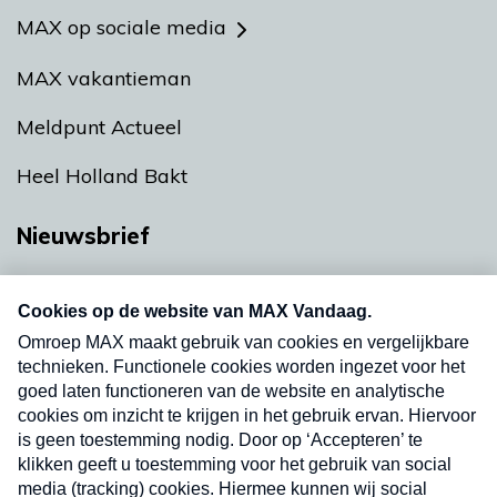
MAX op sociale media
MAX vakantieman
Meldpunt Actueel
Heel Holland Bakt
Nieuwsbrief
Neem hier een gratis abonnement op onze
nieuwsbrief. Elke vrijdag- en dinsdagochtend in
uw mailbox.
Verzend