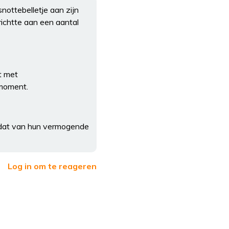
nottebelletje aan zijn
 richtte aan een aantal
t met
 moment.
en dat van hun vermogende
Log in om te reageren