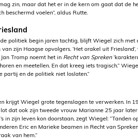
mag zin, maar dat het er in de kern om gaat dat de 
h beschermd voelen”, aldus Rutte.
riesland
 de politiek begin jaren tachtig, blijft Wiegel zich met 
 van zijn Haagse opvolgers. ‘Het orakel uit Friesland’,
t Jan Tromp noemt het in
Recht van Spreken
‘karakter
n horen en meetellen. En dat kreeg iets tragisch.” Wiegel
 partij en de politiek niet loslaten.”
even krijgt Wiegel grote tegenslagen te verwerken. In 1
lot dat ook zijn tweede vrouw Marianne 25 jaar later
’s in zijn leven kon doorstaan, zegt Wiegel: “Tanden o
inderen Eric en Marieke beamen in Recht van Spreken:
raak van hem.“