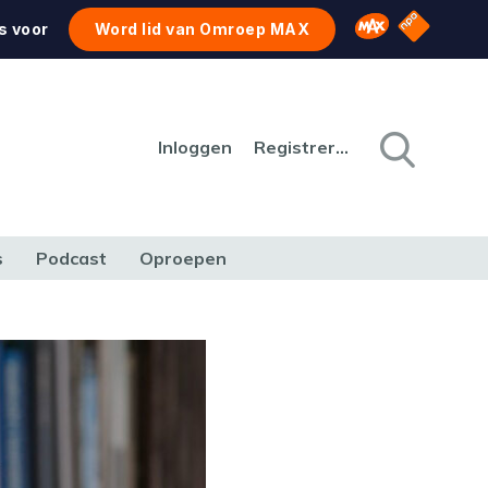
NPO Star
Omroep MAX
s voor
Word lid van Omroep MAX
Inloggen
Registreren
s
Podcast
Oproepen
CULTUUR
NATUUR & MILIEU
REIZEN & VERKEER