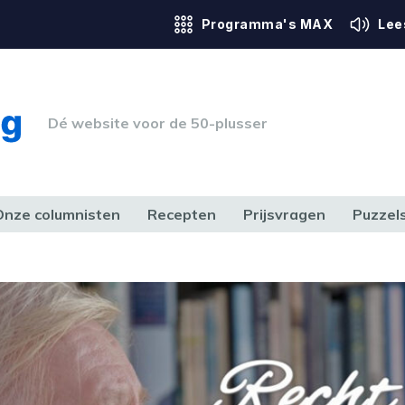
Programma's MAX
Lee
Dé website voor de 50-plusser
Onze columnisten
Recepten
Prijsvragen
Puzzel
ERK & RECHT
GEZONDHEID & SPORT
HUIS, TUIN & HOBBY
MEDIA & 