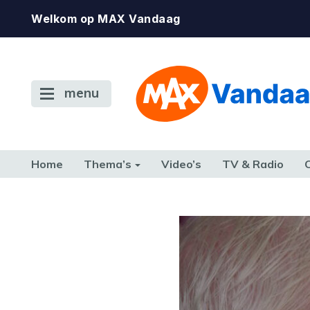
Welkom op MAX Vandaag
menu
Home
Thema’s
Video’s
TV & Radio
CONSUMENT
ETEN & DRINKEN
FAMILIE & RELATIE
GELD, W
TERUG NAAR TOEN