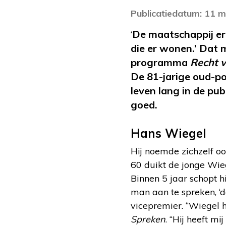
Publicatiedatum: 11 m
De maatschappij er 
‘
die er wonen.’ Dat 
programma
Recht 
De 81-jarige oud-po
leven lang in de publ
goed.
Hans Wiegel
Hij noemde zichzelf oo
60 duikt de jonge Wiegel
Binnen 5 jaar schopt h
man aan te spreken, ‘de
vicepremier. “Wiegel 
Spreken
. “Hij heeft mi