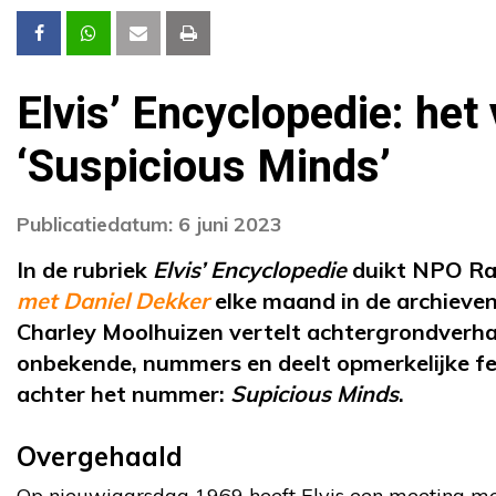
Elvis’ Encyclopedie: het
‘Suspicious Minds’
Publicatiedatum: 6 juni 2023
In de rubriek
Elvis’ Encyclopedie
duikt NPO R
met Daniel Dekker
elke maand in de archieven
Charley Moolhuizen vertelt achtergrondverha
onbekende, nummers en deelt opmerkelijke feit
achter het nummer:
Supicious Minds
.
Overgehaald
Op nieuwjaarsdag 1969 heeft Elvis een meeting met 