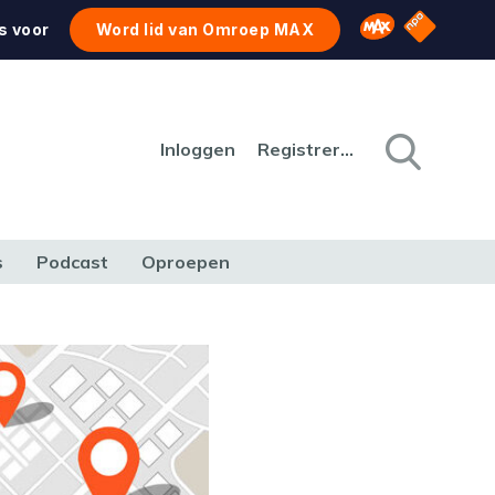
NPO Star
Omroep MAX
s voor
Word lid van Omroep MAX
Inloggen
Registreren
s
Podcast
Oproepen
CULTUUR
NATUUR & MILIEU
REIZEN & VERKEER