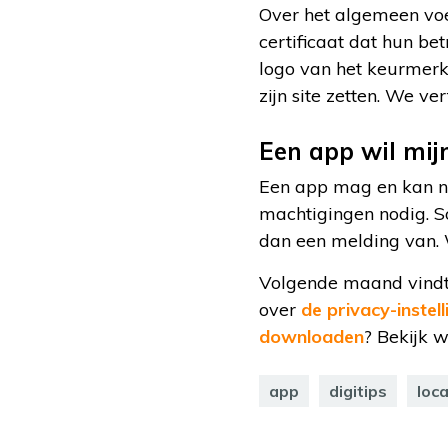
Over het algemeen vo
certificaat dat hun be
logo van het keurmerk 
zijn site zetten. We ve
Een app wil mij
Een app mag en kan nie
machtigingen nodig. S
dan een melding van.
Volgende maand vindt 
over
de privacy-inste
downloaden
? Bekijk 
app
digitips
loc