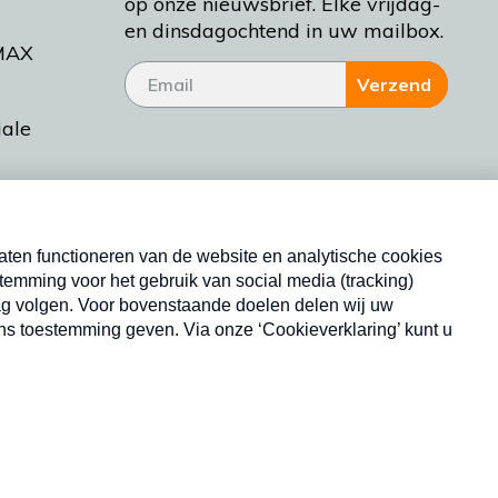
op onze nieuwsbrief. Elke vrijdag-
en dinsdagochtend in uw mailbox.
MAX
Verzend
iale
tieman
ctueel
Nieuwsbrief
d Bakt
Neem hier een gratis abonnement op onze
nieuwsbrief. Elke vrijdag- en dinsdagochtend in uw
mailbox.
Copyright © 2026 MAX Vandaag -
Omroep MAX
privacyverklaring