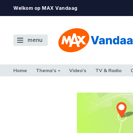
Welkom op MAX Vandaag
menu
Home
Thema’s
Video’s
TV & Radio
CONSUMENT
ETEN & DRINKEN
FAMILIE & RELATIE
GELD, W
TERUG NAAR TOEN