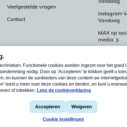
Vandaag
Veelgestelde vragen
Instagram 
Contact
Vandaag
MAX op soc
media
MAX vakan
Meldpunt A
Heel Hollan
aarden
Privacyverklaring
Cookieverklaring