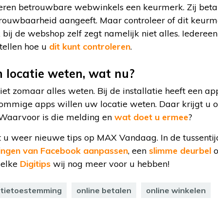
eren betrouwbare webwinkels een keurmerk. Zij beta
trouwbaarheid aangeeft. Maar controleer of dit keurme
bij de webshop zelf zegt namelijk niet alles. Iederee
rtellen hoe u
dit kunt controleren
.
n locatie weten, wat nu?
t zomaar alles weten. Bij de installatie heeft een ap
ommige apps willen uw locatie weten. Daar krijgt u o
 Waarvoor is die melding en
wat doet u ermee
?
u weer nieuwe tips op MAX Vandaag. In de tussentij
llingen van Facebook aanpassen
, een
slimme deurbel
o
welke
Digitips
wij nog meer voor u hebben!
atietoestemming
online betalen
online winkelen