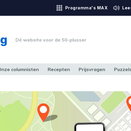
Programma's MAX
Lee
Dé website voor de 50-plusser
Onze columnisten
Recepten
Prijsvragen
Puzzel
ERK & RECHT
GEZONDHEID & SPORT
HUIS, TUIN & HOBBY
MEDIA & 