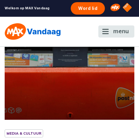
NPO S
Omroep 
Word lid
Welkom op MAX Vandaag
menu
MEDIA & CULTUUR