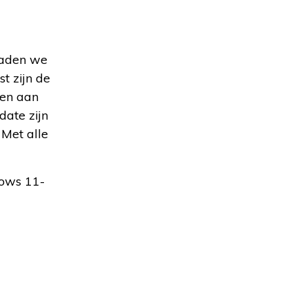
raden we
t zijn de
den aan
date zijn
 Met alle
ows 11-