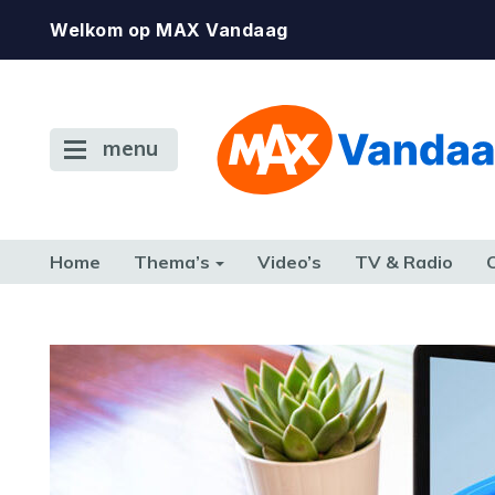
Welkom op MAX Vandaag
menu
Home
Thema’s
Video’s
TV & Radio
CONSUMENT
ETEN & DRINKEN
FAMILIE & RELATIE
GELD, W
TERUG NAAR TOEN