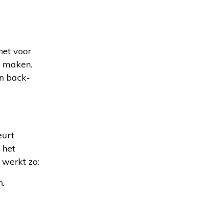
het voor
e maken.
en back-
eurt
 het
 werkt zo:
.