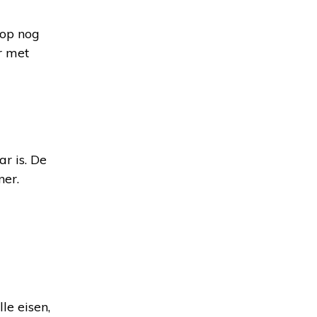
top nog
r met
r is. De
ner.
le eisen,