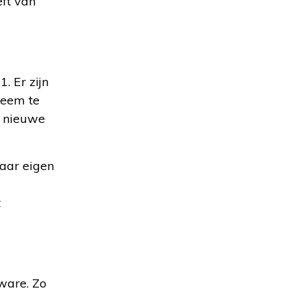
ft van
. Er zijn
teem te
n nieuwe
naar eigen
t
ware. Zo