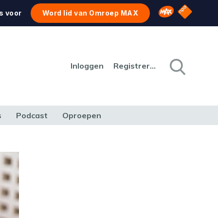
NPO Star
Omroep MAX
s voor
Word lid van Omroep MAX
Inloggen
Registreren
s
Podcast
Oproepen
CULTUUR
NATUUR & MILIEU
REIZEN & VERKEER