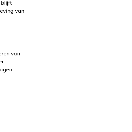
lijft
eving van
oeren van
er
lagen