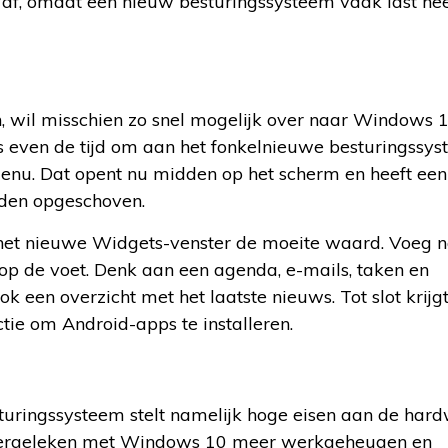
af, omdat een nieuw besturingssysteem vaak last hee
 wil misschien zo snel mogelijk over naar Windows 11
even de tijd om aan het fonkelnieuwe besturingssys
tmenu. Dat opent nu midden op het scherm en heeft ee
dden opgeschoven.
is het nieuwe Widgets-venster de moeite waard. Voeg 
 op de voet. Denk aan een agenda, e-mails, taken en
k een overzicht met het laatste nieuws. Tot slot krijg
ie om Android-apps te installeren.
sturingssysteem stelt namelijk hoge eisen aan de hard
er vergeleken met Windows 10 meer werkgeheugen en