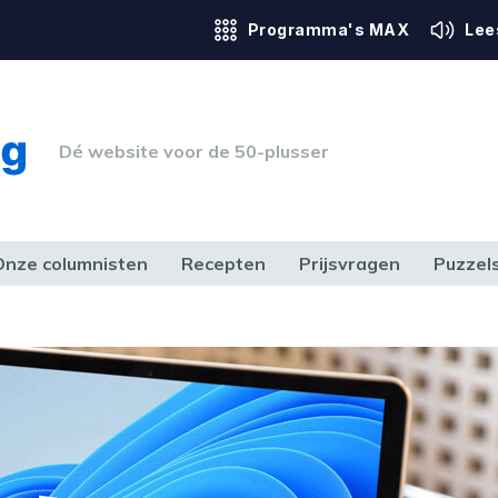
Programma's MAX
Lee
Dé website voor de 50-plusser
Onze columnisten
Recepten
Prijsvragen
Puzzel
ERK & RECHT
GEZONDHEID & SPORT
HUIS, TUIN & HOBBY
MEDIA & 