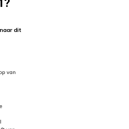
1?
naar dit
oop van
e
l