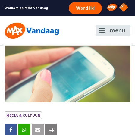
NPO S
Omroep 
Word lid
Welkom op MAX Vandaag
menu
MEDIA & CULTUUR