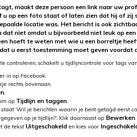
agt, maakt deze persoon een link naar uw prof
u op een foto staat of laten zien dat hij of zi
paalde locatie was. Het bericht is ook zichtba
t u dat niet omdat u bijvoorbeeld niet leuk op ee
reen hoeft te weten met wie u een borreltje heef
dat u eerst toestemming moet geven voordat de
 controleren, schakelt u tijdlijncontrole voor tags van
r in op Facebook.
ekje rechts bovenaan.
en
.
Tijdlijn en taggen
olom op
.
 staat ‘Wil je berichten waarin je bent getagd eerst c
Bewerken
egeven op je tijdlijn?’. Klik daarnaast op
.
Uitgeschakeld
Ingeschakel
t de tekst
en kies voor