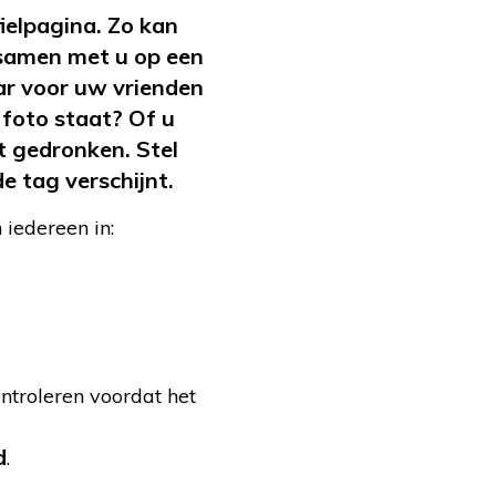
ielpagina. Zo kan
j samen met u op een
ar voor uw vrienden
n foto staat? Of u
t gedronken. Stel
 tag verschijnt.
 iedereen in:
ontroleren voordat het
d
.