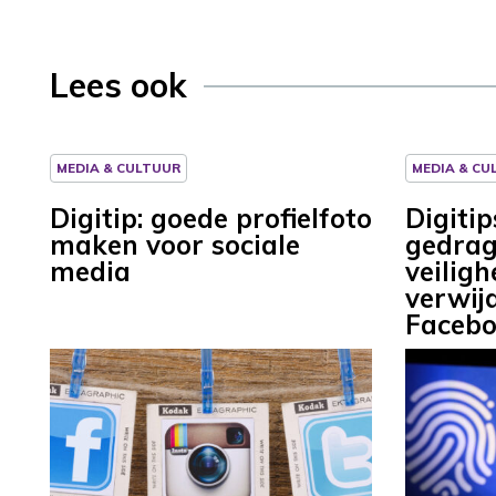
Lees ook
MEDIA & CULTUUR
MEDIA & CU
Digitip: goede profielfoto
Digitip
maken voor sociale
gedrags
media
veiligh
verwij
Faceb