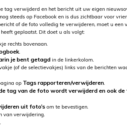
 de tag verwijderd en het bericht uit uw eigen nieuwso
t nog steeds op Facebook en is dus zichtbaar voor vri
ericht of de foto volledig te verwijderen, moet u een 
heeft geplaatst. Dit doet u als volgt:
ekje rechts bovenaan.
tlogboek
.
arin je bent getagd
in de linkerkolom.
evakje (of de selectievakjes) links van de berichten wa
Tags rapporteren/verwijderen
pagina op
.
 de tag van de foto wordt verwijderd en ook de
jderen uit foto’s
om te bevestigen.
n van verwijdering.
.