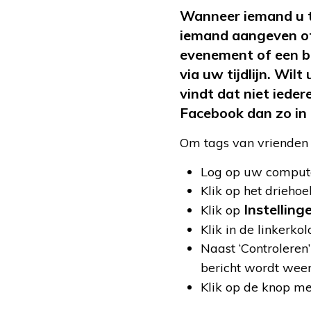
Wanneer iemand u t
iemand aangeven of 
evenement of een be
via uw tijdlijn. Wil
vindt dat niet iede
Facebook dan zo in 
Om tags van vrienden te
Log op uw compute
Klik op het drieho
Instelling
Klik op
Klik in de linkerk
Naast ‘Controleren’
bericht wordt weerg
Klik op de knop me