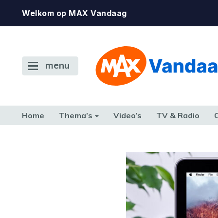
Welkom op MAX Vandaag
menu
Home
Thema’s
Video’s
TV & Radio
CONSUMENT
ETEN & DRINKEN
FAMILIE & RELATIE
GELD, W
TERUG NAAR TOEN