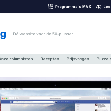
Programma's MAX
Lee
Dé website voor de 50-plusser
Onze columnisten
Recepten
Prijsvragen
Puzzel
ERK & RECHT
GEZONDHEID & SPORT
HUIS, TUIN & HOBBY
MEDIA & 