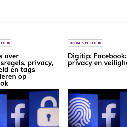
LTUUR
MEDIA & CULTUUR
s over
Digitip: Facebook:
regels, privacy,
privacy en veiligh
eid en tags
deren op
ook