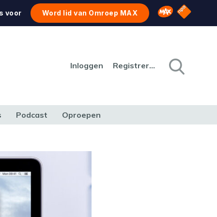
NPO Star
Omroep MAX
s voor
Word lid van Omroep MAX
Inloggen
Registreren
s
Podcast
Oproepen
CULTUUR
NATUUR & MILIEU
REIZEN & VERKEER