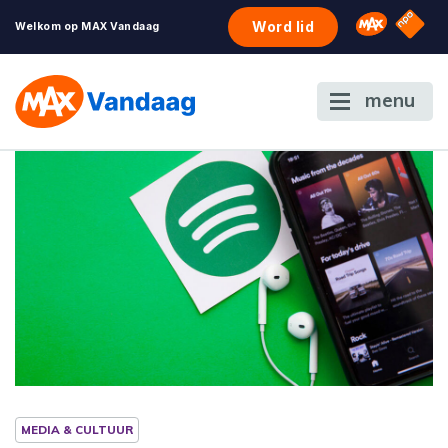
NPO S
Omroep 
Word lid
Welkom op MAX Vandaag
menu
MEDIA & CULTUUR