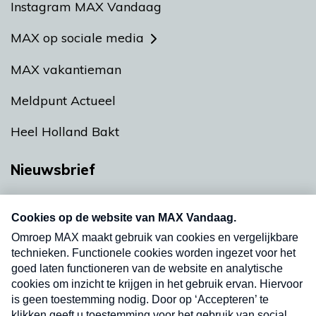
Instagram MAX Vandaag
MAX op sociale media
MAX vakantieman
Meldpunt Actueel
Heel Holland Bakt
Nieuwsbrief
Neem hier een gratis abonnement op onze
nieuwsbrief. Elke vrijdag- en dinsdagochtend in
uw mailbox.
Verzend