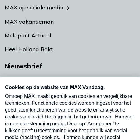
MAX op sociale media
MAX vakantieman
Meldpunt Actueel
Heel Holland Bakt
Nieuwsbrief
Neem hier een gratis abonnement op onze
nieuwsbrief. Elke vrijdag- en dinsdagochtend in
uw mailbox.
Verzend