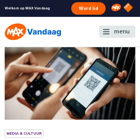
NPO S
Omroep 
Word lid
Welkom op MAX Vandaag
menu
MEDIA & CULTUUR