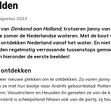
lden
augustus 2023
n van
Denkend aan Holland,
trotseren Janny van
e zomer de Nederlandse wateren. Met de boot 
 ontdekken Nederland vanaf het water. En niet 
den regelmatig verrassende tussenstops gemaa
 hieronder de eerste beelden!
 ontdekken
k weer nieuwe plekken om te ontdekken. Zo varen Janny
n ze met hun bootje naar André’s geboortestad: Rott
hem, Woudrichem en Heusden én genieten ze van de k
teraard is scheepshond Nhaan ook van de partij, zij hou