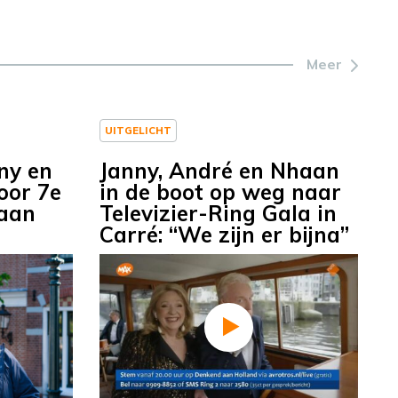
Meer
UITGELICHT
nny en
Janny, André en Nhaan
oor 7e
in de boot op weg naar
 aan
Televizier-Ring Gala in
Carré: “We zijn er bijna”