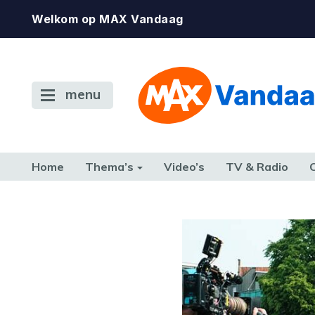
Welkom op MAX Vandaag
menu
Home
Thema’s
Video’s
TV & Radio
CONSUMENT
ETEN & DRINKEN
FAMILIE & RELATIE
GELD, W
TERUG NAAR TOEN