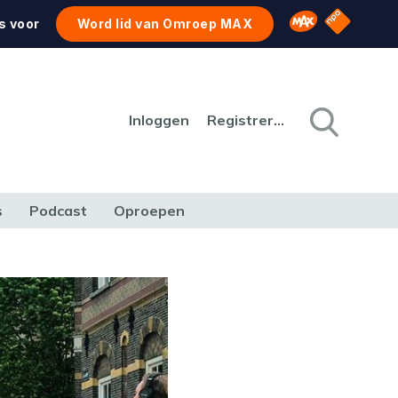
NPO Star
Omroep MAX
s voor
Word lid van Omroep MAX
Inloggen
Registreren
s
Podcast
Oproepen
CULTUUR
NATUUR & MILIEU
REIZEN & VERKEER