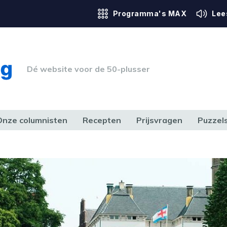
Programma's MAX
Lee
Dé website voor de 50-plusser
Onze columnisten
Recepten
Prijsvragen
Puzzel
ERK & RECHT
GEZONDHEID & SPORT
HUIS, TUIN & HOBBY
MEDIA & 