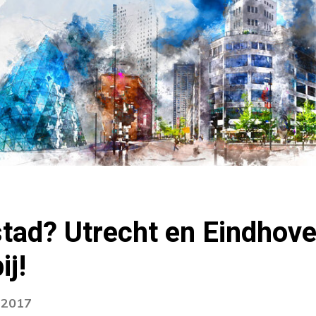
stad? Utrecht en Eindho
ij!
i 2017