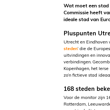
Wat moet een stad v
Commissie heeft va
ideale stad van Eur
Pluspunten Utr
Utrecht en Eindhoven 
steden
‘ die de Europe
uitvindingen en innova
verbindingen. Gecombi
Kopenhagen, het Ierse
zo’n fictieve stad ideaa
168 steden bek
Voor de monitor zijn 
Rotterdam, Leeuwarde