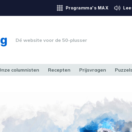
Programma's MAX
Lee
Dé website voor de 50-plusser
Onze columnisten
Recepten
Prijsvragen
Puzzel
ERK & RECHT
GEZONDHEID & SPORT
HUIS, TUIN & HOBBY
MEDIA & 