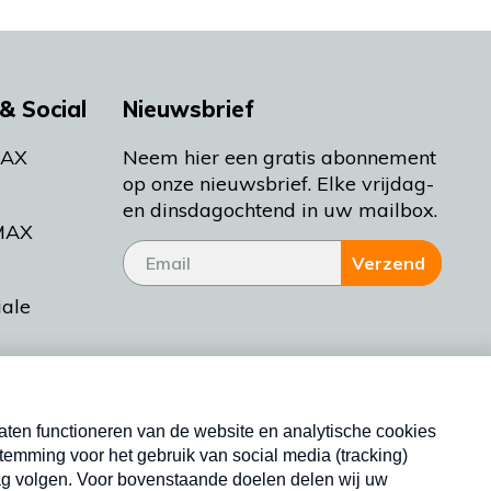
& Social
Nieuwsbrief
MAX
Neem hier een gratis abonnement
op onze nieuwsbrief. Elke vrijdag-
en dinsdagochtend in uw mailbox.
MAX
Verzend
iale
tieman
ctueel
Nieuwsbrief
d Bakt