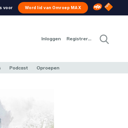
NPO Star
Omroep MAX
s voor
Word lid van Omroep MAX
Inloggen
Registreren
s
Podcast
Oproepen
CULTUUR
NATUUR & MILIEU
REIZEN & VERKEER