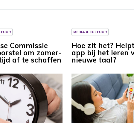
LTUUR
MEDIA & CULTUUR
se Commissie
Hoe zit het? Help
oorstel om zomer-
app bij het leren 
ijd af te schaffen
nieuwe taal?