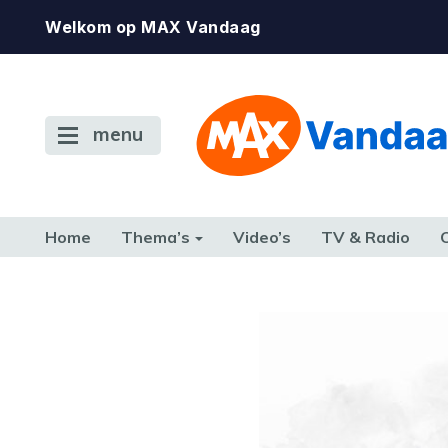
Welkom op MAX Vandaag
menu
Home
Thema’s
Video’s
TV & Radio
CONSUMENT
ETEN & DRINKEN
FAMILIE & RELATIE
GELD, W
TERUG NAAR TOEN