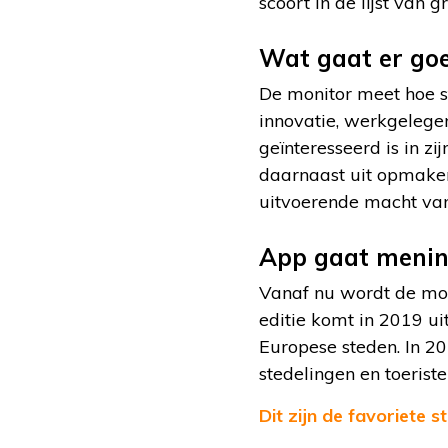
scoort in de lijst van 
Wat gaat er goe
De monitor meet hoe st
innovatie, werkgelegen
geïnteresseerd is in z
daarnaast uit opmaken
uitvoerende macht van
App gaat menin
Vanaf nu wordt de mon
editie komt in 2019 u
Europese steden. In 2
stedelingen en toerist
Dit zijn de favoriete 