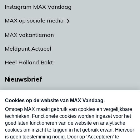
Instagram MAX Vandaag
MAX op sociale media
MAX vakantieman
Meldpunt Actueel
Heel Holland Bakt
Nieuwsbrief
Neem hier een gratis abonnement op onze
nieuwsbrief. Elke vrijdag- en dinsdagochtend in
uw mailbox.
Verzend