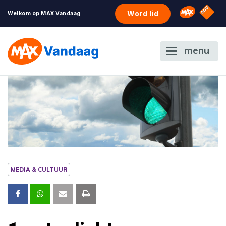
NPO S
Omroep 
Word lid
Welkom op MAX Vandaag
menu
MEDIA & CULTUUR