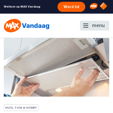
NPO S
Omroep 
Word lid
Welkom op MAX Vandaag
menu
HUIS, TUIN & HOBBY