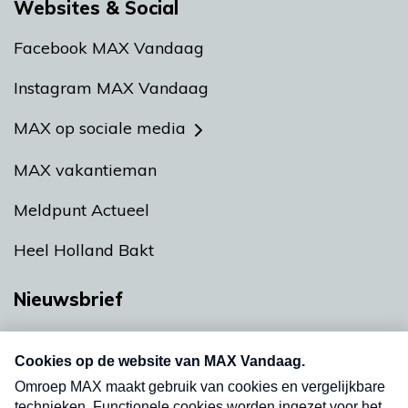
Websites & Social
Facebook MAX Vandaag
Instagram MAX Vandaag
MAX op sociale media
MAX vakantieman
Meldpunt Actueel
Heel Holland Bakt
Nieuwsbrief
Neem hier een gratis abonnement op onze
nieuwsbrief. Elke vrijdag- en dinsdagochtend in
uw mailbox.