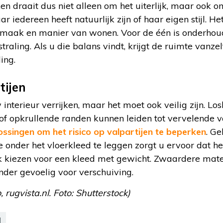
en draait dus niet alleen om het uiterlijk, maar ook 
r iedereen heeft natuurlijk zijn of haar eigen stijl. Het
 smaak en manier van wonen. Voor de één is onderhoud
straling. Als u die balans vindt, krijgt de ruimte vanz
ing.
tijen
interieur verrijken, maar het moet ook veilig zijn. Lo
of opkrullende randen kunnen leiden tot vervelende va
ossingen om het risico op valpartijen te beperken
. Ge
e onder het vloerkleed te leggen zorgt u ervoor dat het
ook kiezen voor een kleed met gewicht. Zwaardere mate
inder gevoelig voor verschuiving.
 rugvista.nl. Foto: Shutterstock)
d