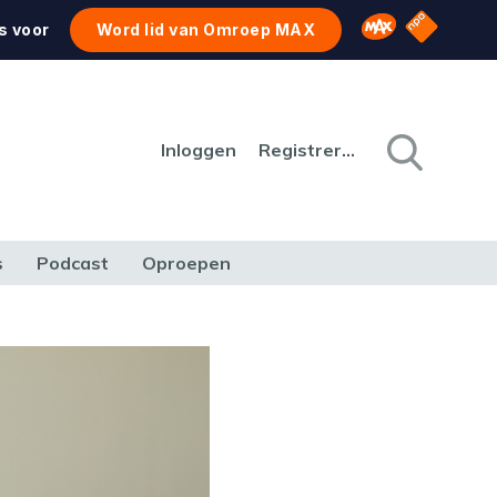
NPO Star
Omroep MAX
s voor
Word lid van Omroep MAX
Inloggen
Registreren
s
Podcast
Oproepen
CULTUUR
NATUUR & MILIEU
REIZEN & VERKEER