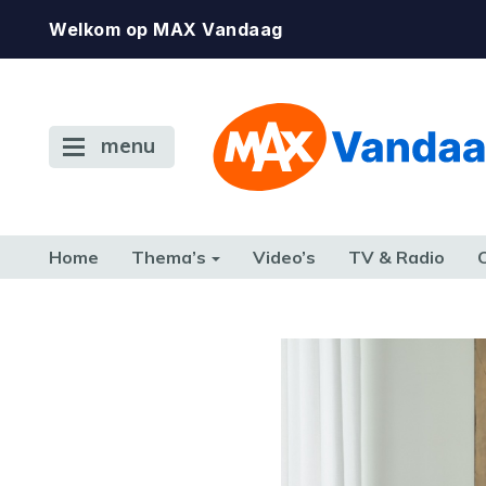
Welkom op MAX Vandaag
menu
Home
Thema’s
Video’s
TV & Radio
CONSUMENT
ETEN & DRINKEN
FAMILIE & RELATIE
GELD, W
TERUG NAAR TOEN