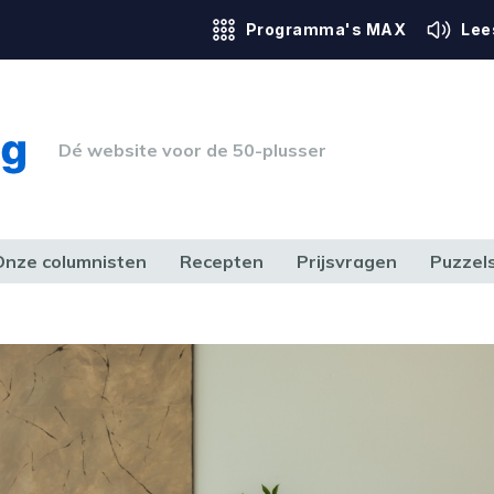
Programma's MAX
Lee
Dé website voor de 50-plusser
Onze columnisten
Recepten
Prijsvragen
Puzzel
ERK & RECHT
GEZONDHEID & SPORT
HUIS, TUIN & HOBBY
MEDIA & 