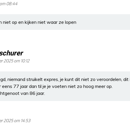
 om 08:44
 niet op en kijken niet waar ze lopen
schurer
r 2025 om 10:12
, niemand struikelt expres, je kunt dit niet zo veroordelen, dit i
eens 77 jaar dan til je je voeten niet zo hoog meer op.
chtgenoot van 86 jaar.
er 2025 om 14:53