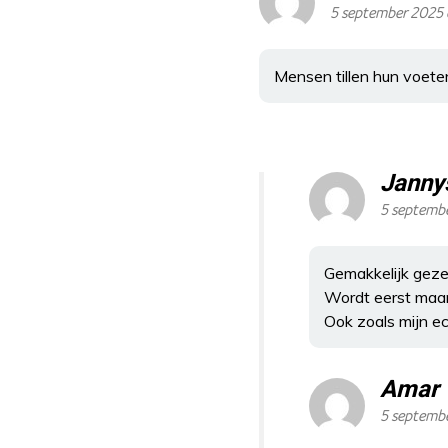
5 september 2025
Mensen tillen hun voeten
Janny
5 septembe
Gemakkelijk gezegd
Wordt eerst maar 
Ook zoals mijn e
Amar
5 septemb