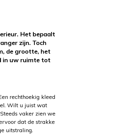
terieur. Het bepaalt
vanger zijn. Toch
m, de grootte, het
d in uw ruimte tot
Een rechthoekig kleed
l. Wilt u juist wat
. Steeds vaker zien we
rvoor dat de strakke
e uitstraling.