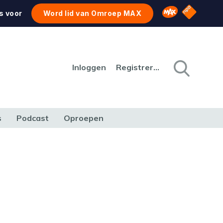
NPO Star
Omroep MAX
s voor
Word lid van Omroep MAX
Inloggen
Registreren
s
Podcast
Oproepen
CULTUUR
NATUUR & MILIEU
REIZEN & VERKEER