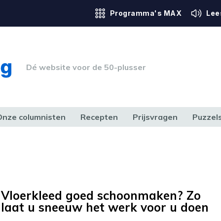
Programma's MAX
Lee
Dé website voor de 50-plusser
Onze columnisten
Recepten
Prijsvragen
Puzzel
ERK & RECHT
GEZONDHEID & SPORT
HUIS, TUIN & HOBBY
MEDIA & 
Vloerkleed goed schoonmaken? Zo
laat u sneeuw het werk voor u doen