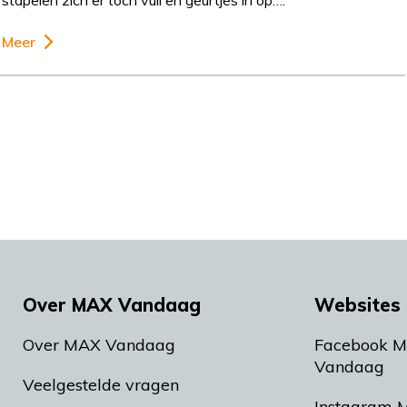
stapelen zich er toch vuil en geurtjes in op….
Meer
Over MAX Vandaag
Websites 
Over MAX Vandaag
Facebook 
Vandaag
Veelgestelde vragen
Instagram 