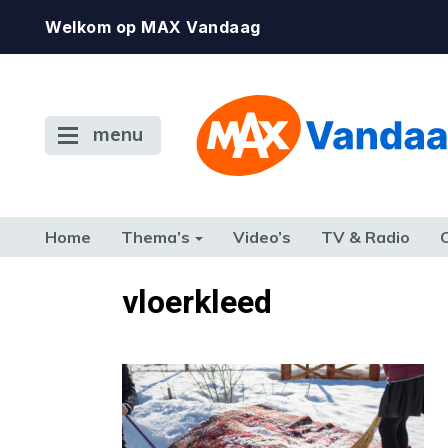
Welkom op MAX Vandaag
menu
Home
Thema’s
Video’s
TV & Radio
CONSUMENT
ETEN & DRINKEN
FAMILIE & RELATIE
GELD, W
vloerkleed
TERUG NAAR TOEN