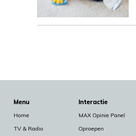
Menu
Interactie
Home
MAX Opinie Panel
TV & Radio
Oproepen