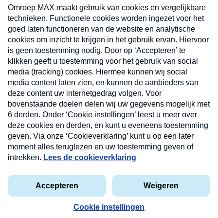
uw mailbox.
Verzend
Nieuwsbrief
Neem hier een gratis abonnement op onze
nieuwsbrief. Elke vrijdag- en dinsdagochtend in uw
mailbox.
Contact
Algemene voorwaarden
Privacyverklaring
Cookieverklaring
Kwetsbaarheid melden
privacyverklaring
Copyright © 2026 MAX Vandaag -
Omroep MAX