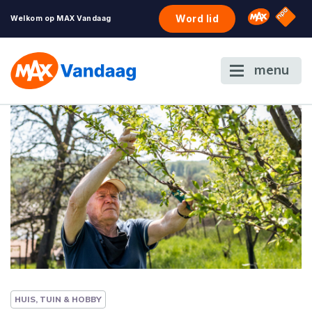
NPO S
Omroep 
Word lid
Welkom op MAX Vandaag
menu
HUIS, TUIN & HOBBY