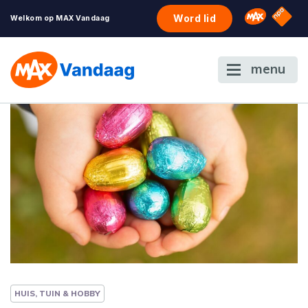
NPO S
Omroep 
Word lid
Welkom op MAX Vandaag
menu
HUIS, TUIN & HOBBY