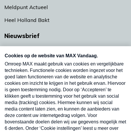
Meldpunt Actueel
Heel Holland Bakt
Nieuwsbrief
Neem hier een gratis abonnement op onze
nieuwsbrief. Elke vrijdag- en dinsdagochtend in
uw mailbox.
Verzend