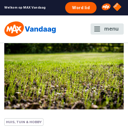
NPO S
Omroep 
Word lid
Welkom op MAX Vandaag
menu
HUIS, TUIN & HOBBY