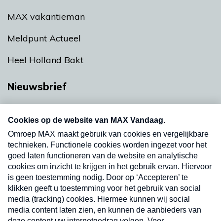
MAX vakantieman
Meldpunt Actueel
Heel Holland Bakt
Nieuwsbrief
Neem hier een gratis abonnement op onze
nieuwsbrief. Elke vrijdag- en dinsdagochtend in
uw mailbox.
Verzend