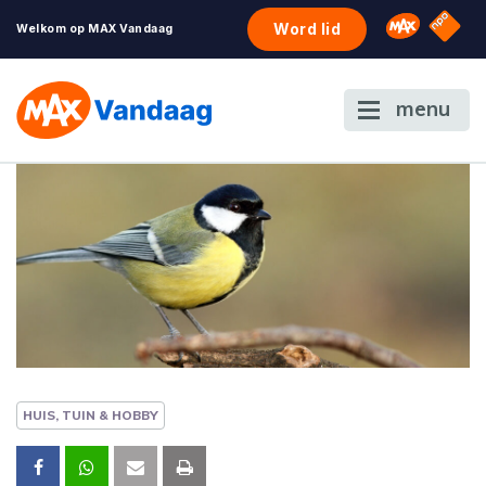
NPO S
Omroep 
Word lid
Welkom op MAX Vandaag
menu
HUIS, TUIN & HOBBY