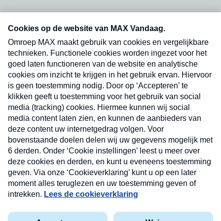
Neem hier een gratis abonnement op onze
nieuwsbrief. Elke vrijdag- en dinsdagochtend in
uw mailbox.
Verzend
Nieuwsbrief
Neem hier een gratis abonnement op onze
nieuwsbrief. Elke vrijdag- en dinsdagochtend in uw
mailbox.
Contact
Algemene voorwaarden
Privacyverklaring
Cookieverklaring