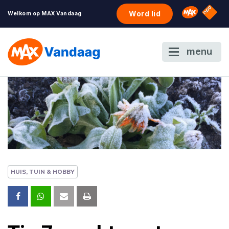
NPO S
Omroep 
Word lid
Welkom op MAX Vandaag
menu
HUIS, TUIN & HOBBY