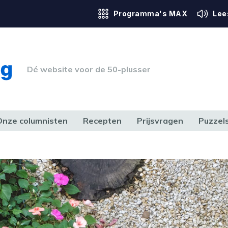
Programma's MAX
Lee
Dé website voor de 50-plusser
Onze columnisten
Recepten
Prijsvragen
Puzzel
ERK & RECHT
GEZONDHEID & SPORT
HUIS, TUIN & HOBBY
MEDIA & 