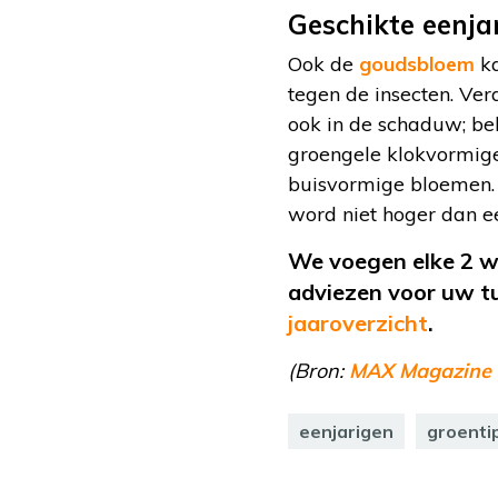
Geschikte eenj
Ook de
goudsbloem
ka
tegen de insecten. Ve
ook in de schaduw; bek
groengele klokvormige 
buisvormige bloemen. Z
word niet hoger dan 
We voegen elke 2 we
adviezen voor uw tu
jaaroverzicht
.
(Bron:
MAX Magazine
eenjarigen
groenti