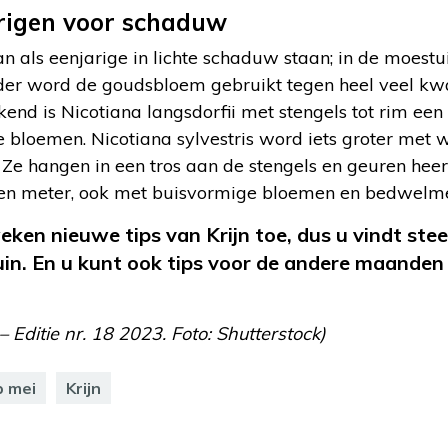
arigen voor schaduw
n als eenjarige in lichte schaduw staan; in de moest
rder word de goudsbloem gebruikt tegen heel veel kwa
end is Nicotiana langsdorfii met stengels tot rim een
bloemen. Nicotiana sylvestris word iets groter met wi
e hangen in een tros aan de stengels en geuren heerl
een meter, ook met buisvormige bloemen en bedwelm
ken nieuwe tips van Krijn toe, dus u vindt ste
in. En u kunt ook tips voor de andere maanden 
– Editie nr. 18 2023. Foto: Shutterstock)
p mei
Krijn