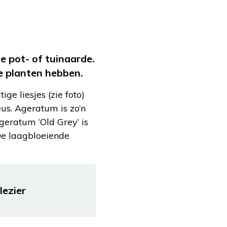
 pot- of tuinaarde.
e planten hebben.
ige liesjes (zie foto)
eus. Ageratum is zo’n
Ageratum ‘Old Grey’ is
 De laagbloeiende
lezier