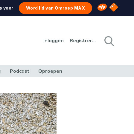
NPO Star
Omroep MAX
s voor
Word lid van Omroep MAX
Inloggen
Registreren
s
Podcast
Oproepen
CULTUUR
NATUUR & MILIEU
REIZEN & VERKEER