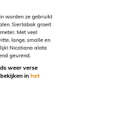
uin worden ze gebruikt
len. Siertabak groeit
 meter. Met veel
tte, lange, smalle en
ijk! Nicotiana alata
end geurend.
eds weer verse
bekijken in
het