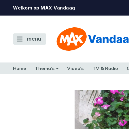
Welkom op MAX Vandaag
menu
Home
Thema’s
Video’s
TV & Radio
CONSUMENT
ETEN & DRINKEN
FAMILIE & RELATIE
GELD, W
TERUG NAAR TOEN