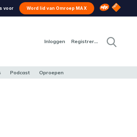
NPO Star
Omroep MAX
s voor
Word lid van Omroep MAX
Inloggen
Registreren
s
Podcast
Oproepen
CULTUUR
NATUUR & MILIEU
REIZEN & VERKEER