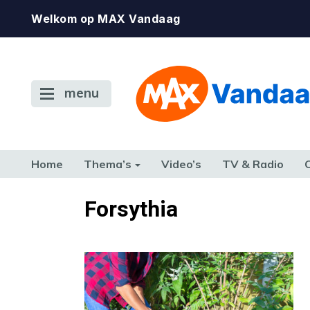
Welkom op MAX Vandaag
menu
Home
Thema’s
Video’s
TV & Radio
CONSUMENT
ETEN & DRINKEN
FAMILIE & RELATIE
GELD, W
Forsythia
TERUG NAAR TOEN