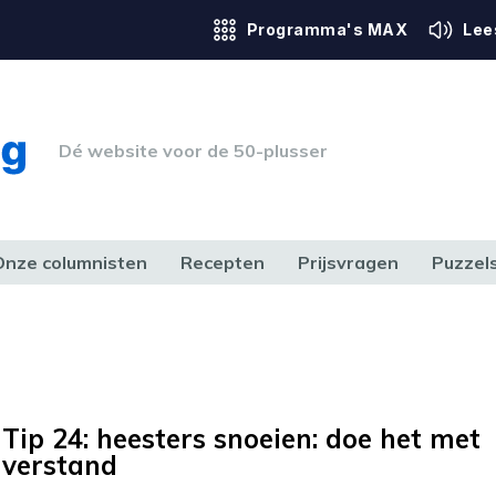
Programma's MAX
Lee
Dé website voor de 50-plusser
Onze columnisten
Recepten
Prijsvragen
Puzzel
ERK & RECHT
GEZONDHEID & SPORT
HUIS, TUIN & HOBBY
MEDIA & 
Tip 24: heesters snoeien: doe het met
verstand