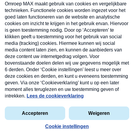
uw mailbox.
Verzend
Nieuwsbrief
Neem hier een gratis abonnement op onze
nieuwsbrief. Elke vrijdag- en dinsdagochtend in uw
mailbox.
Contact
Algemene voorwaarden
Privacyverklaring
Cookieverklaring
Kwetsbaarheid melden
privacyverklaring
Copyright © 2026 MAX Vandaag -
Omroep MAX