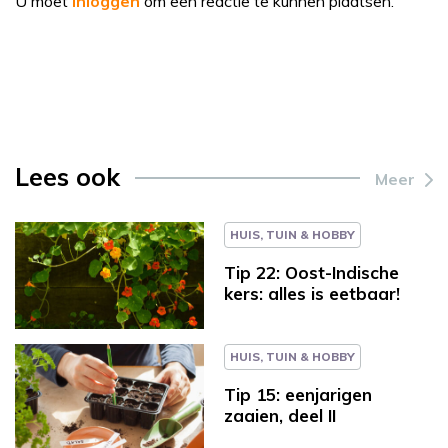
U moet
inloggen
om een reactie te kunnen plaatsen.
Lees ook
Meer
HUIS, TUIN & HOBBY
Tip 22: Oost-Indische
kers: alles is eetbaar!
HUIS, TUIN & HOBBY
Tip 15: eenjarigen
zaaien, deel II