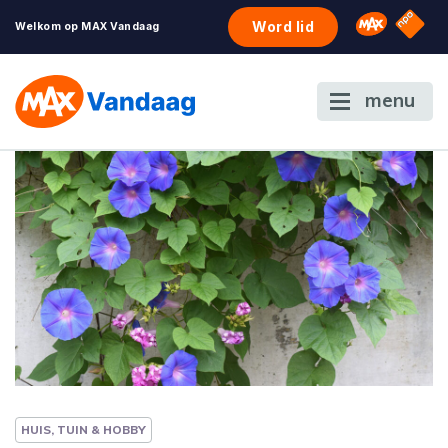
NPO S
Omroep 
Word lid
Welkom op MAX Vandaag
menu
HUIS, TUIN & HOBBY