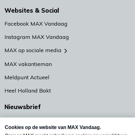
Websites & Social
Facebook MAX Vandaag
Instagram MAX Vandaag
MAX op sociale media
MAX vakantieman
Meldpunt Actueel
Heel Holland Bakt
Nieuwsbrief
Neem hier een gratis abonnement op onze
nieuwsbrief. Elke vrijdag- en dinsdagochtend in
uw mailbox.