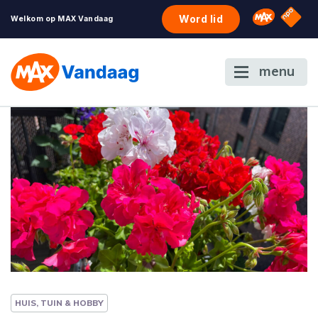
NPO S
Omroep 
Word lid
Welkom op MAX Vandaag
menu
HUIS, TUIN & HOBBY