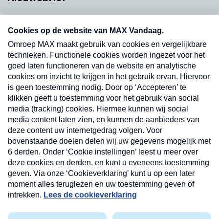
Neem hier een gratis abonnement op onze
nieuwsbrief. Elke vrijdag- en dinsdagochtend in
uw mailbox.
Verzend
Nieuwsbrief
Neem hier een gratis abonnement op onze
nieuwsbrief. Elke vrijdag- en dinsdagochtend in uw
mailbox.
Contact
Algemene voorwaarden
Privacyverklaring
Cookieverklaring