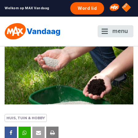
NPO S
Omroep 
Word lid
Welkom op MAX Vandaag
menu
HUIS, TUIN & HOBBY