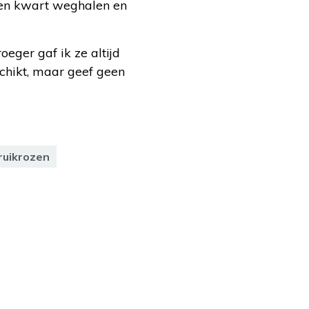
een kwart weghalen en
eger gaf ik ze altijd
schikt, maar geef geen
ruikrozen