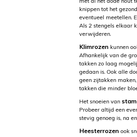
met al het dode hout 
knippen tot het gezond
eventueel meetellen. E
Als 2 stengels elkaar
verwijderen.
Klimrozen
kunnen ook
Afhankelijk van de gro
takken zo laag mogelij
gedaan is. Ook alle do
geen zijtakken maken, 
takken die minder bl
stam
Het snoeien van
Probeer altijd een eve
stevig genoeg is, na e
Heesterrozen
ook sno