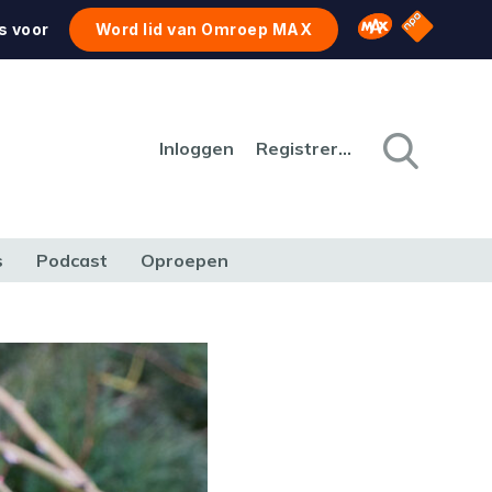
NPO Star
Omroep MAX
s voor
Word lid van Omroep MAX
Inloggen
Registreren
s
Podcast
Oproepen
CULTUUR
NATUUR & MILIEU
REIZEN & VERKEER