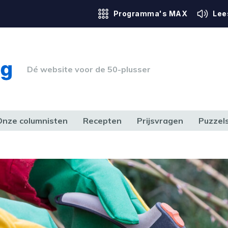
Programma's MAX
Lee
Dé website voor de 50-plusser
Onze columnisten
Recepten
Prijsvragen
Puzzel
ERK & RECHT
GEZONDHEID & SPORT
HUIS, TUIN & HOBBY
MEDIA & 