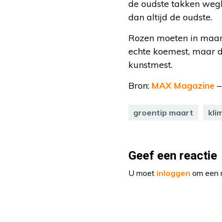
de oudste takken wegh
dan altijd de oudste.
Rozen moeten in maart
echte koemest, maar di
kunstmest.
Bron:
MAX Magazine
–
groentip maart
kli
Geef een reactie
U moet
inloggen
om een r