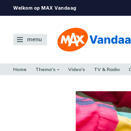
Welkom op MAX Vandaag
menu
Home
Thema’s
Video’s
TV & Radio
CONSUMENT
ETEN & DRINKEN
FAMILIE & RELATIE
GELD, W
TERUG NAAR TOEN