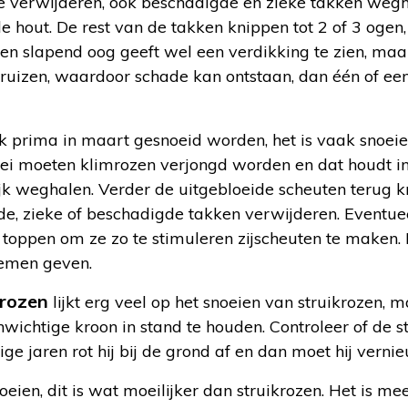
te verwijderen, ook beschadigde en zieke takken wegh
e hout. De rest van de takken knippen tot 2 of 3 ogen
en slapend oog geeft wel een verdikking te zien, maar
 kruizen, waardoor schade kan ontstaan, dan één of e
 prima in maart gesnoeid worden, het is vaak snoeien
ei moeten klimrozen verjongd worden en dat houdt in 
k weghalen. Verder de uitgebloeide scheuten terug kni
de, zieke of beschadigde takken verwijderen. Eventuee
toppen om ze zo te stimuleren zijscheuten te maken. 
oemen geven.
rozen
lijkt erg veel op het snoeien van struikrozen, m
nwichtige kroon in stand te houden. Controleer of de 
nige jaren rot hij bij de grond af en dan moet hij vern
eien, dit is wat moeilijker dan struikrozen. Het is me