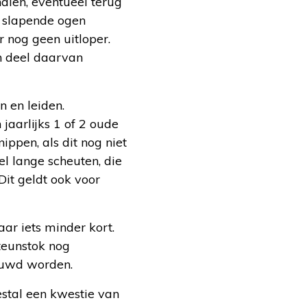
alen, eventueel terug
, slapende ogen
 nog geen uitloper.
en deel daarvan
 en leiden.
jaarlijks 1 of 2 oude
ppen, als dit nog niet
l lange scheuten, die
Dit geldt ook voor
aar iets minder kort.
steunstok nog
ieuwd worden.
estal een kwestie van